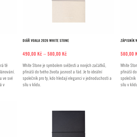
DIÁŘ VOALA 2026 WHITE STONE
ZÁPISNÍK 
Rozpětí
490,00
Kč
–
580,00
Kč
580,00
cen:
rá tě
White Stone je symbolem svěžesti a nových začátků,
White Sto
490,00 Kč
lánování.
přináší do tvého života jasnost a řád. Je to ideální
přináší do
až
su ve své
společník pro ty, kdo hledají eleganci v jednoduchosti a
společník 
580,00 Kč
á v
sílu v klidu.
sílu v klid