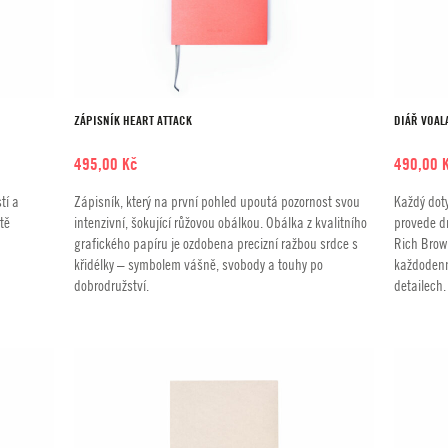
ZÁPISNÍK HEART ATTACK
DIÁŘ VOAL
495,00
Kč
490,00
tí a
Zápisník, který na první pohled upoutá pozornost svou
Každý doty
tě
intenzivní, šokující růžovou obálkou. Obálka z kvalitního
provede dn
grafického papíru je ozdobena precizní ražbou srdce s
Rich Brown
křidélky – symbolem vášně, svobody a touhy po
každodenno
dobrodružství.
detailech.