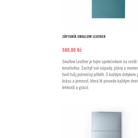
ZÁPISNÍK SWALLOW LEATHER
580,00
Kč
Swallow Leather je tvým společníkem na cestě
kreativitou. Zachyť své nápady, plány a momen
tvoří tvůj jedinečný příběh. S každým dotykem p
krásu a jemnost, která tě provede každým dne
lehkostí a grácií.