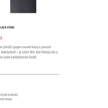
BLACK STONE
Kč
e přináší spojení surové krásy s precizní
dokonalostí – je určen těm, kdo hledají sílu a
t ve svém každodenním životě.
renské produkty
ický design