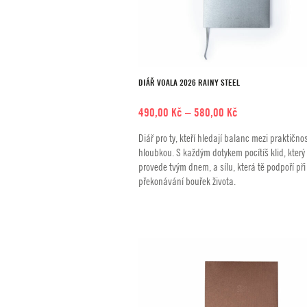
DIÁŘ VOALA 2026 RAINY STEEL
Rozpětí
490,00
Kč
–
580,00
Kč
cen:
Diář pro ty, kteří hledají balanc mezi praktičnos
490,00 Kč
hloubkou. S každým dotykem pocítíš klid, který 
až
provede tvým dnem, a sílu, která tě podpoří při
580,00 Kč
překonávání bouřek života.