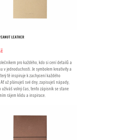
PEANUT LEATHER
Kč
olečníkem pro každého, kdo si cení detailů a
u v jednoduchosti. Je symbolem kreativity a
který tě inspiruje k zachycení každého
 Ať už plánuješ své dny, zapisuješ nápady,
n užíváš volný čas, tento zápisník se stane
ním rájem klidu a inspirace.