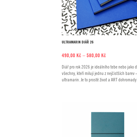
ULTRAMARIN DIÁŘ 26
Rozpětí
490,00
Kč
–
580,00
Kč
cen:
Diář pro rok 2026 je ideálního tebe nebo jako 
490,00 Kč
všechny, kteří milují jednu z nejčistších barev 
až
ultramarin. Je to prostě život a ART dohromady
580,00 Kč