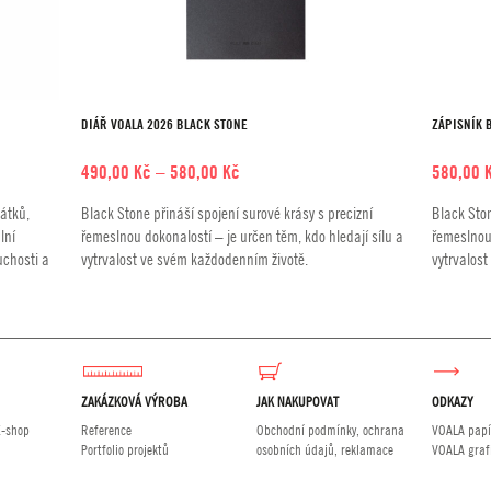
DIÁŘ VOALA 2026 BLACK STONE
ZÁPISNÍK 
Rozpětí
490,00
Kč
–
580,00
Kč
580,00
cen:
átků,
Black Stone přináší spojení surové krásy s precizní
Black Ston
490,00 Kč
lní
řemeslnou dokonalostí – je určen těm, kdo hledají sílu a
řemeslnou 
až
uchosti a
vytrvalost ve svém každodenním životě.
vytrvalos
580,00 Kč
ZAKÁZKOVÁ VÝROBA
JAK NAKUPOVAT
ODKAZY
E-shop
Reference
Obchodní podmínky, ochrana
VOALA papí
Portfolio projektů
osobních údajů, reklamace
VOALA graf