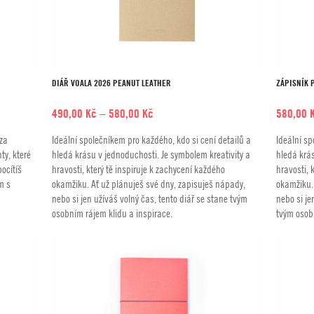
DIÁŘ VOALA 2026 PEANUT LEATHER
ZÁPISNÍK 
Rozpětí
490,00
Kč
–
580,00
Kč
580,00
cen:
 za
Ideální společníkem pro každého, kdo si cení detailů a
Ideální sp
490,00 Kč
ty, které
hledá krásu v jednoduchosti. Je symbolem kreativity a
hledá krás
až
ocítíš
hravosti, který tě inspiruje k zachycení každého
hravosti, 
580,00 Kč
m s
okamžiku. Ať už plánuješ své dny, zapisuješ nápady,
okamžiku.
nebo si jen užíváš volný čas, tento diář se stane tvým
nebo si je
osobním rájem klidu a inspirace.
tvým osob