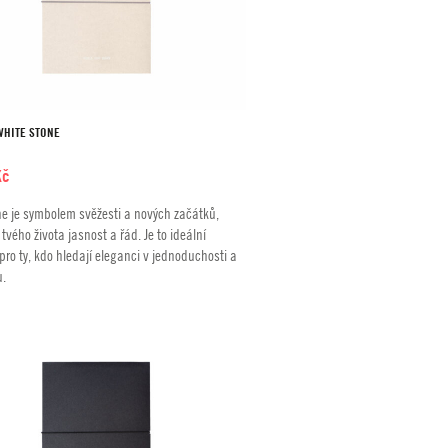
WHITE STONE
Kč
ne je symbolem svěžesti a nových začátků,
 tvého života jasnost a řád. Je to ideální
pro ty, kdo hledají eleganci v jednoduchosti a
u.