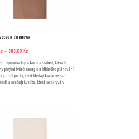
A 2026 RICH BROWN
Rozpětí
Kč
–
580,00
Kč
cen:
k připomíná teplo kovu a stálost, která tě
490,00 Kč
y plnými tvůrčí energie a klidného plánování.
až
 je diář pro ty, kteří hledají krásu ve své
580,00 Kč
sti a oceňují kvalitu, která se skrývá v