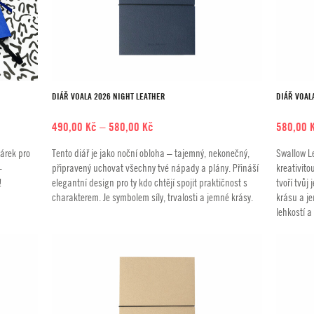
DIÁŘ VOALA 2026 NIGHT LEATHER
DIÁŘ VOAL
Rozpětí
490,00
Kč
–
580,00
Kč
580,00
cen:
dárek pro
Tento diář je jako noční obloha – tajemný, nekonečný,
Swallow L
490,00 Kč
–
připravený uchovat všechny tvé nápady a plány. Přináší
kreativito
až
!
elegantní design pro ty kdo chtějí spojit praktičnost s
tvoří tvůj
580,00 Kč
charakterem. Je symbolem síly, trvalosti a jemné krásy.
krásu a j
lehkostí a 