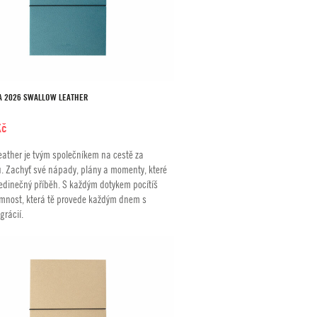
A 2026 SWALLOW LEATHER
Kč
eather je tvým společníkem na cestě za
u. Zachyť své nápady, plány a momenty, které
 jedinečný příběh. S každým dotykem pocítíš
emnost, která tě provede každým dnem s
grácií.