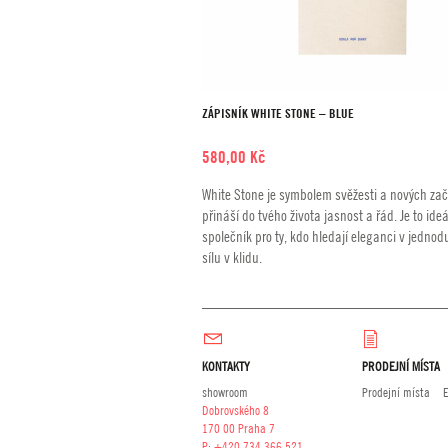
ZÁPISNÍK WHITE STONE – BLUE
580,00
Kč
White Stone je symbolem svěžesti a nových zač
přináší do tvého života jasnost a řád. Je to ideá
společník pro ty, kdo hledají eleganci v jednod
sílu v klidu.
KONTAKTY
PRODEJNÍ MÍSTA
showroom
Prodejní místa
Dobrovského 8
170 00 Praha 7
P:
+420 734 366 521