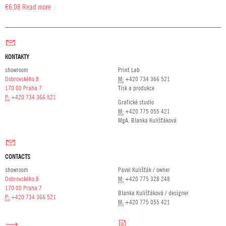
€
6,08
Read more
KONTAKTY
showroom
Print Lab
Dobrovského 8
M:
+420 734 366 521
170 00 Praha 7
Tisk a produkce
P:
+420 734 366 521
Grafické studio
M:
+420 775 055 421
MgA. Blanka Kulišťáková
CONTACTS
showroom
Pavel Kulišťák / owner
Dobrovského 8
M:
+420 775 328 248
170 00 Praha 7
Blanka Kulišťáková / designer
P:
+420 734 366 521
M:
+420 775 055 421