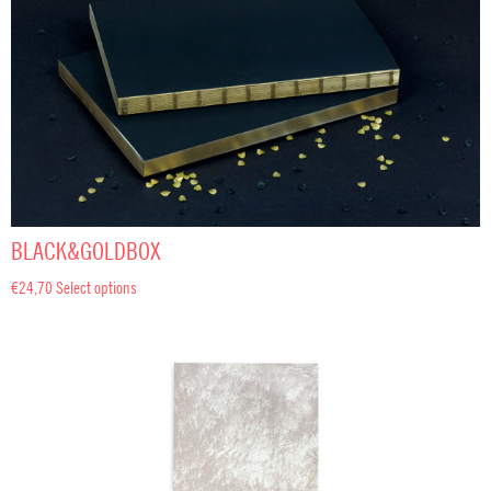
BLACK&GOLDBOX
€
24,70
Select options