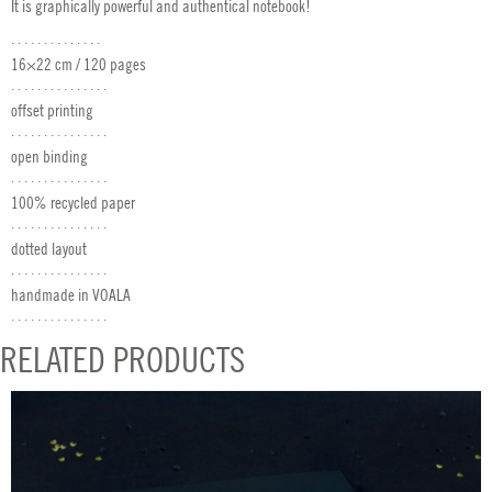
It is graphically powerful and authentical notebook!
· · · · · · · · · · · · · ·
16×22 cm / 120 pages
· · · · · · · · · · · · · · ·
offset printing
· · · · · · · · · · · · · · ·
open binding
· · · · · · · · · · · · · · ·
100% recycled paper
· · · · · · · · · · · · · · ·
dotted layout
· · · · · · · · · · · · · · ·
handmade in VOALA
· · · · · · · · · · · · · · ·
RELATED PRODUCTS