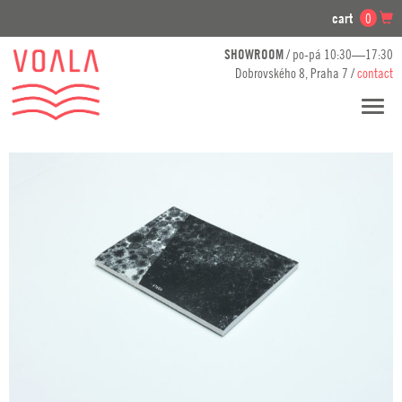
cart
0
SHOWROOM
/ po-pá 10:30—17:30
Dobrovského 8, Praha 7 /
contact
Toggl
navig