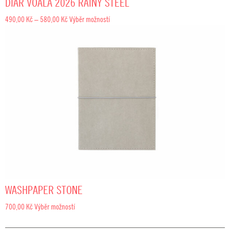
DIÁŘ VOALA 2026 RAINY STEEL
Rozpětí
490,00
Kč
–
580,00
Kč
Výběr možností
cen:
490,00 Kč
až
580,00 Kč
WASHPAPER STONE
700,00
Kč
Výběr možností