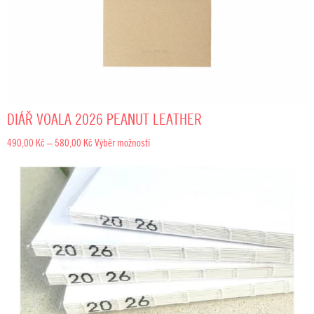
DIÁŘ VOALA 2026 PEANUT LEATHER
Rozpětí
490,00
Kč
–
580,00
Kč
Výběr možností
cen:
490,00 Kč
až
580,00 Kč