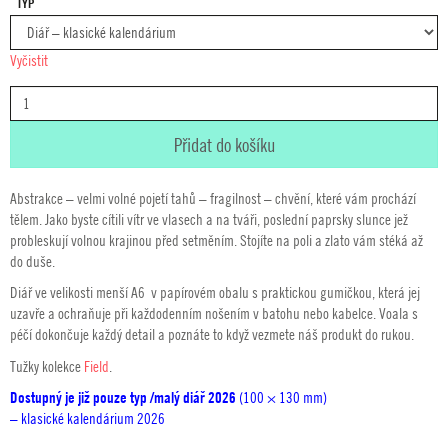
TYP
Vyčistit
DIÁŘ
FIELD
26
Přidat do košíku
MALÝ
MNOŽSTVÍ
Abstrakce – velmi volné pojetí tahů – fragilnost – chvění, které vám prochází
tělem. Jako byste cítili vítr ve vlasech a na tváři, poslední paprsky slunce jež
probleskují volnou krajinou před setměním. Stojíte na poli a zlato vám stéká až
do duše.
Diář ve velikosti menší A6 v papírovém obalu s praktickou gumičkou, která jej
uzavře a ochraňuje při každodenním nošením v batohu nebo kabelce. Voala s
péčí dokončuje každý detail a poznáte to když vezmete náš produkt do rukou.
Tužky kolekce
Field
.
Dostupný je již pouze typ /malý diář 2026
(100 × 130 mm)
– klasické kalendárium 2026