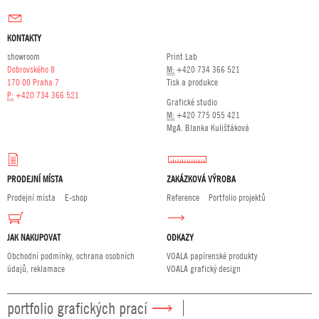
KONTAKTY
showroom
Print Lab
Dobrovského 8
M:
+420 734 366 521
170 00 Praha 7
Tisk a produkce
P:
+420 734 366 521
Grafické studio
M:
+420 775 055 421
MgA. Blanka Kulišťáková
PRODEJNÍ MÍSTA
ZAKÁZKOVÁ VÝROBA
Prodejní místa
E-shop
Reference
Portfolio projektů
JAK NAKUPOVAT
ODKAZY
Obchodní podmínky, ochrana osobních
VOALA papírenské produkty
údajů, reklamace
VOALA grafický design
portfolio grafických prací