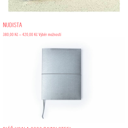
NUDISTA
Rozpětí
380,00
Kč
–
420,00
Kč
Výběr možností
cen:
380,00 Kč
až
420,00 Kč