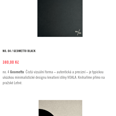
NO. 04 / GEOMETTO BLACK
380,00
Kč
no. 4
Geometto
Čistá vizuální forma – autentická a precizní – je typickou
ukázkou minimalistické designu kreativní dílny VOALA. Knihaříme přímo na
pražské Letné.