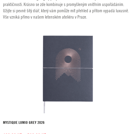
490,00 Kč
praktičnosti. Krásno se zde kombinuje s promyšleným vnitřním uspořádáním.
až
Užijte si pevně šitý diář, který vám pomůže mít přehled a přitom vypadá luxusně.
580,00 Kč
Vše vzniká přímo v našem letenském ateliéru v Praze.
MYSTIQUE LUMIO GREY 2026