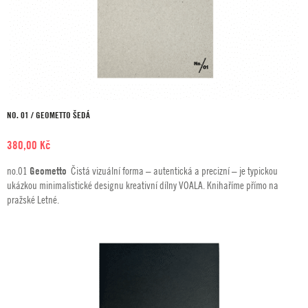
NO. 01 / GEOMETTO ŠEDÁ
380,00
Kč
no.01
Geometto
Čistá vizuální forma – autentická a precizní – je typickou
ukázkou minimalistické designu kreativní dílny VOALA. Knihaříme přímo na
pražské Letné.