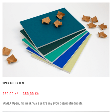
580,00 Kč
OPEN COLOR TEAL
Rozpětí
290,00
Kč
–
350,00
Kč
cen:
VOALA Open, nic neskrývá a je krásný svou bezprostředností.
290,00 Kč
až