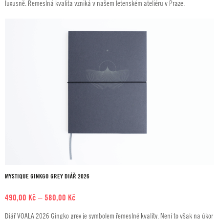
luxusně. Řemeslná kvalita vzniká v našem letenském ateliéru v Praze.
580,00 Kč
MYSTIQUE GINKGO GREY DIÁŘ 2026
Rozpětí
490,00
Kč
–
580,00
Kč
cen:
Diář VOALA 2026 Gingko grey je symbolem řemeslné kvality. Není to však na úkor