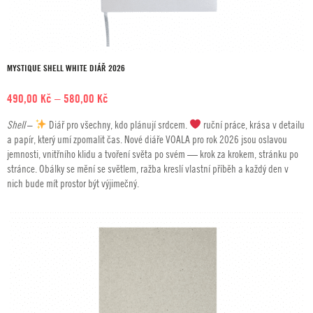
MYSTIQUE SHELL WHITE DIÁŘ 2026
Rozpětí
490,00
Kč
–
580,00
Kč
cen:
Shell
–
Diář pro všechny, kdo plánují srdcem.
ruční práce, krása v detailu
490,00 Kč
a papír, který umí zpomalit čas. Nové diáře VOALA pro rok 2026 jsou oslavou
až
jemnosti, vnitřního klidu a tvoření světa po svém — krok za krokem, stránku po
580,00 Kč
stránce. Obálky se mění se světlem, ražba kreslí vlastní příběh a každý den v
nich bude mít prostor být výjimečný.