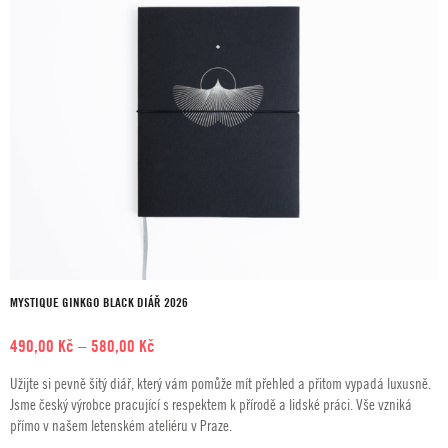
MYSTIQUE GINKGO BLACK DIÁŘ 2026
Rozpětí
490,00
Kč
–
580,00
Kč
cen:
Užijte si pevně šitý diář, který vám pomůže mít přehled a přitom vypadá luxusně.
490,00 Kč
Jsme český výrobce pracující s respektem k přírodě a lidské práci. Vše vzniká
až
přímo v našem letenském ateliéru v Praze.
580,00 Kč