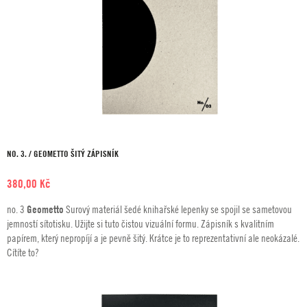
NO. 3. / GEOMETTO ŠITÝ ZÁPISNÍK
380,00
Kč
no. 3
Geometto
Surový materiál šedé knihařské lepenky se spojil se sametovou
jemností sítotisku. Užijte si tuto čistou vizuální formu. Zápisník s kvalitním
papírem, který nepropíjí a je pevně šitý. Krátce je to reprezentativní ale neokázalé.
Cítíte to?