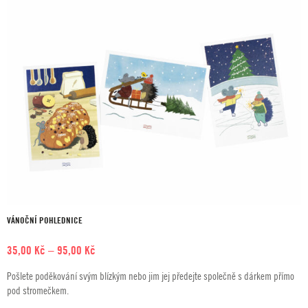
255,00 Kč
VÁNOČNÍ POHLEDNICE
Rozpětí
35,00
Kč
–
95,00
Kč
cen:
Pošlete poděkování svým blízkým nebo jim jej předejte společně s dárkem přímo
35,00 Kč
pod stromečkem.
až