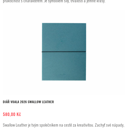
praktičnost s charakterem. Je symbolem síly, trvalosti a jemné krásy.
580,00 Kč
DIÁŘ VOALA 2026 SWALLOW LEATHER
580,00
Kč
Swallow Leather je tvým společníkem na cestě za kreativitou. Zachyť své nápady,