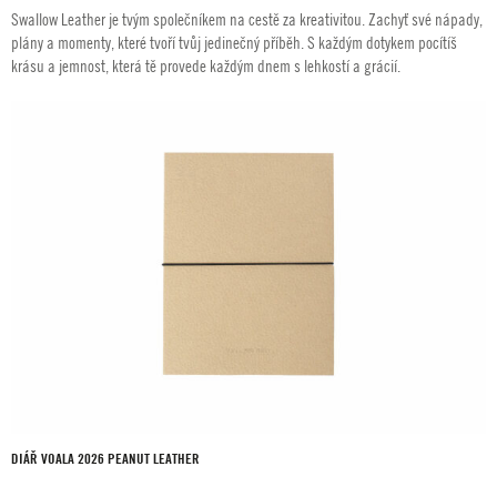
Swallow Leather je tvým společníkem na cestě za kreativitou. Zachyť své nápady,
plány a momenty, které tvoří tvůj jedinečný příběh. S každým dotykem pocítíš
krásu a jemnost, která tě provede každým dnem s lehkostí a grácií.
DIÁŘ VOALA 2026 PEANUT LEATHER