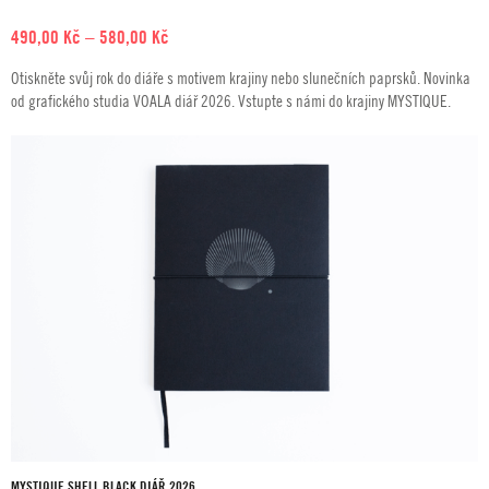
Rozpětí
490,00
Kč
–
580,00
Kč
cen:
Otiskněte svůj rok do diáře s motivem krajiny nebo slunečních paprsků. Novinka
490,00 Kč
od grafického studia VOALA diář 2026. Vstupte s námi do krajiny MYSTIQUE.
až
580,00 Kč
MYSTIQUE SHELL BLACK DIÁŘ 2026