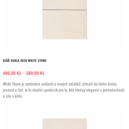
DIÁŘ VOALA 2026 WHITE STONE
Rozpětí
490,00
Kč
–
580,00
Kč
cen:
White Stone je symbolem svěžesti a nových začátků, přináší do tvého života
490,00 Kč
jasnost a řád. Je to ideální společník pro ty, kdo hledají eleganci v jednoduchosti
až
a sílu v klidu.
580,00 Kč