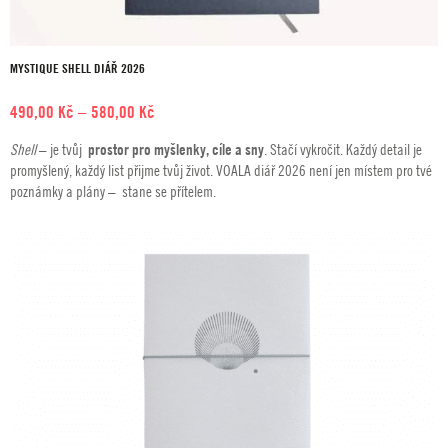
MYSTIQUE SHELL DIÁŘ 2026
Rozpětí
490,00
Kč
–
580,00
Kč
cen:
Shell
– je tvůj
prostor pro myšlenky, cíle a sny
. Stačí vykročit. Každý detail je
490,00 Kč
promyšlený, každý list přijme tvůj život. VOALA diář 2026 není jen místem pro tvé
až
poznámky a plány – stane se přítelem.
580,00 Kč