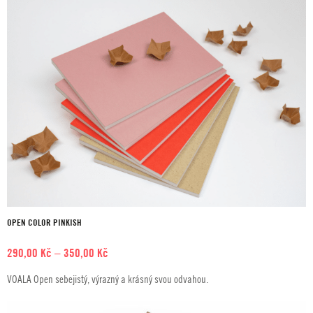
350,00 Kč
OPEN COLOR PINKISH
Rozpětí
290,00
Kč
–
350,00
Kč
cen:
VOALA Open sebejistý, výrazný a krásný svou odvahou.
290,00 Kč
až