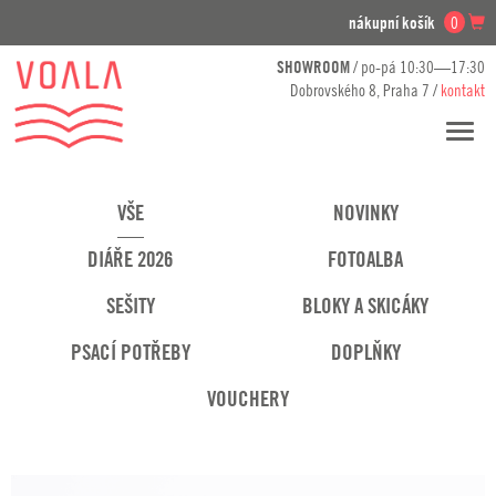
nákupní košík
0
SHOWROOM
/ po-pá 10:30—17:30
Dobrovského 8, Praha 7 /
kontakt
Přesko
navig
VŠE
NOVINKY
DIÁŘE 2026
FOTOALBA
SEŠITY
BLOKY A SKICÁKY
PSACÍ POTŘEBY
DOPLŇKY
VOUCHERY