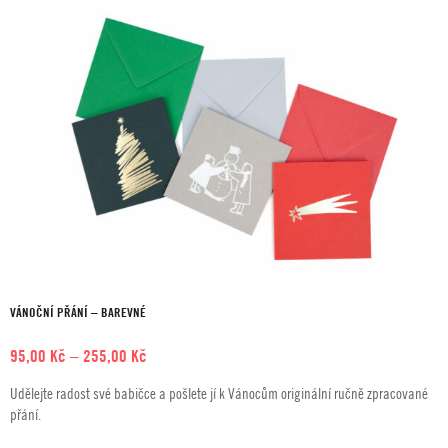
VÁNOČNÍ PŘÁNÍ – BAREVNÉ
Rozpětí
95,00
Kč
–
255,00
Kč
cen:
Udělejte radost své babičce a pošlete jí k Vánocům originální ručně zpracované
95,00 Kč
přání.
až