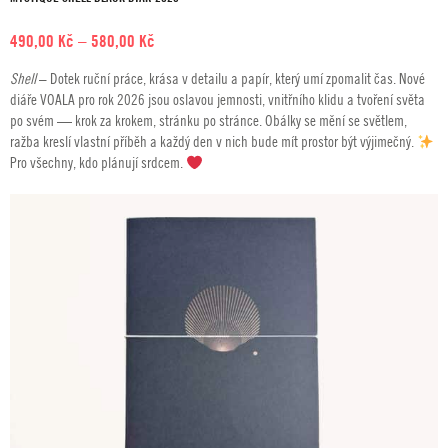
Rozpětí
490,00
Kč
–
580,00
Kč
cen:
Shell
– Dotek ruční práce, krása v detailu a papír, který umí zpomalit čas. Nové
490,00 Kč
diáře VOALA pro rok 2026 jsou oslavou jemnosti, vnitřního klidu a tvoření světa
až
po svém — krok za krokem, stránku po stránce. Obálky se mění se světlem,
580,00 Kč
ražba kreslí vlastní příběh a každý den v nich bude mít prostor být výjimečný.
Pro všechny, kdo plánují srdcem.