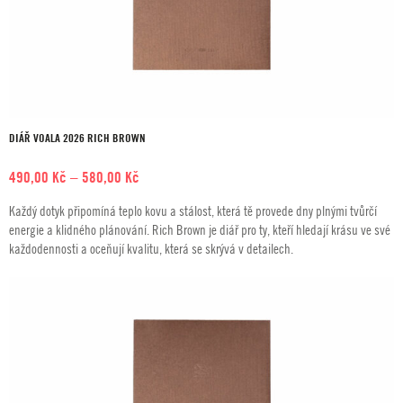
DIÁŘ VOALA 2026 RICH BROWN
Rozpětí
490,00
Kč
–
580,00
Kč
cen:
Každý dotyk připomíná teplo kovu a stálost, která tě provede dny plnými tvůrčí
490,00 Kč
energie a klidného plánování. Rich Brown je diář pro ty, kteří hledají krásu ve své
až
každodennosti a oceňují kvalitu, která se skrývá v detailech.
580,00 Kč