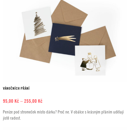
350,00 Kč
VÁNOČNÍCH PŘÁNÍ
Rozpětí
95,00
Kč
–
255,00
Kč
cen:
Peníze pod stromeček místo dárku? Proč ne. V obálce s krásným přáním udělají
95,00 Kč
jistě radost.
až
255,00 Kč