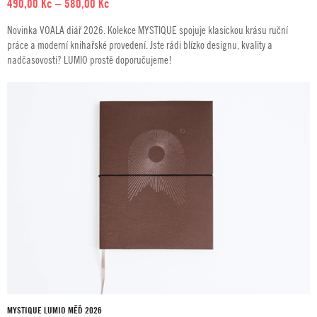
Rozpětí
490,00
Kč
–
580,00
Kč
cen:
Novinka VOALA diář 2026. Kolekce MYSTIQUE spojuje klasickou krásu ruční
490,00 Kč
práce a moderní knihařské provedení. Jste rádi blízko designu, kvality a
až
nadčasovosti? LUMIO prostě doporučujeme!
580,00 Kč
MYSTIQUE LUMIO MĚĎ 2026