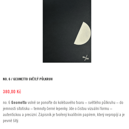
NO. 6 / GEOMETTO SVĚTLÝ PŮLKRUH
380,00
Kč
no. 6
Geometto
volně se ponořte do kolébavého tvaru – světlého půlkruhu – do
jemnosti sítotisku – temnoty černé lepenky. Jde o čistou vizuální formu –
autentickou a precizní. Zápisník je tvořený kvalitním papírem, který nepropíjí a je
pevně šitý.