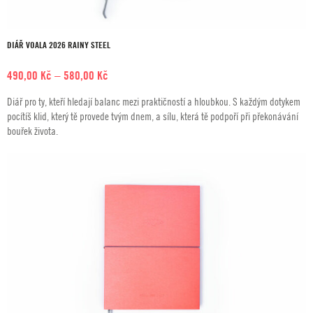
DIÁŘ VOALA 2026 RAINY STEEL
Rozpětí
490,00
Kč
–
580,00
Kč
cen:
Diář pro ty, kteří hledají balanc mezi praktičností a hloubkou. S každým dotykem
490,00 Kč
pocítíš klid, který tě provede tvým dnem, a sílu, která tě podpoří při překonávání
až
bouřek života.
580,00 Kč