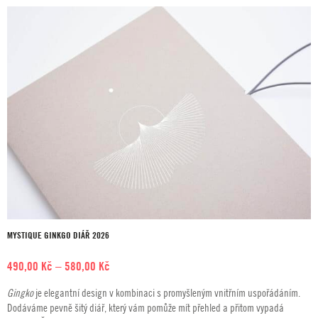
MYSTIQUE GINKGO DIÁŘ 2026
Rozpětí
490,00
Kč
–
580,00
Kč
cen:
Gingko
je elegantní design v kombinaci s promyšleným vnitřním uspořádáním.
490,00 Kč
Dodáváme pevně šitý diář, který vám pomůže mít přehled a přitom vypadá
až