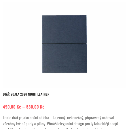
95,00 Kč
DIÁŘ VOALA 2026 NIGHT LEATHER
Rozpětí
490,00
Kč
–
580,00
Kč
cen:
Tento diář je jako noční obloha – tajemný, nekonečný, připravený uchovat
490,00 Kč
všechny tvé nápady a plány. Přináší elegantní design pro ty kdo chtějí spojit
až