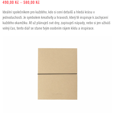
Rozpětí
490,00
Kč
–
580,00
Kč
cen:
Ideální společníkem pro každého, kdo si cení detailů a hledá krásu v
490,00 Kč
jednoduchosti. Je symbolem kreativity a hravosti, který tě inspiruje k zachycení
až
každého okamžiku. Ať už plánuješ své dny, zapisuješ nápady, nebo si jen užíváš
580,00 Kč
volný čas, tento diář se stane tvým osobním rájem klidu a inspirace.