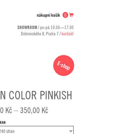
nákupní košík
0
SHOWROOM
/ po-pá 10:30—17:30
Dobrovského 8, Praha 7 /
kontakt
E-shop
N COLOR PINKISH
Rozpětí
00
Kč
–
350,00
Kč
cen:
TRAN
290,00 Kč