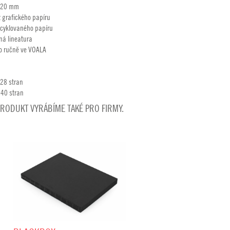
220 mm
z grafického papíru
recyklovaného papíru
ná lineatura
o ručně ve VOALA
128 stran
240 stran
PRODUKT VYRÁBÍME TAKÉ PRO FIRMY.