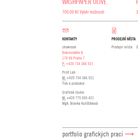
WASHPAPER OLIVE
700,00
Kč
Výběr možností
KONTAKTY
PRODEJNÍ MÍSTA
showroom
Prodejní místa
Dobrovského 8
170 00 Praha 7
P:
+420 734 366 521
Print Lab
M:
+420 734 366 521
Tisk a produkce
Grafické studio
M:
+420 775 055 421
MgA. Blanka Kulišťáková
portfolio grafických prací