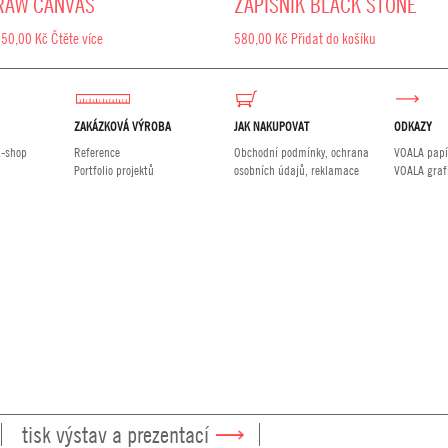
RAW CANVAS
ZÁPISNÍK BLACK STONE
350,00
Kč
Čtěte více
580,00
Kč
Přidat do košíku
ZAKÁZKOVÁ VÝROBA
JAK NAKUPOVAT
ODKAZY
E-shop
Reference
Obchodní podmínky, ochrana
VOALA papí
Portfolio projektů
osobních údajů, reklamace
VOALA graf
tisk výstav a prezentací