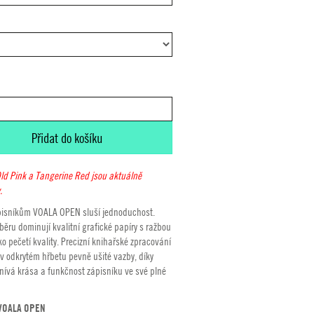
až
350,00 Kč
Přidat do košíku
Old Pink a Tangerine Red jsou aktuálně
.
isníkům VOALA OPEN sluší jednoduchost.
ěru dominují kvalitní grafické papíry s ražbou
o pečetí kvality. Precizní knihařské zpracování
v odkrytém hřbetu pevně ušité vazby, díky
nívá krása a funkčnost zápisníku ve své plné
 VOALA OPEN