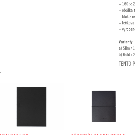
– 160 × 
– obálka 
– blok z 
– tečkova
– vyroben
Varianty
a) Slim / 
b) Bold / 
TENTO 
Y