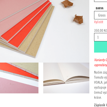
BARVA
Vyčistit
350,00
Kč
OPEN
COLOR
PINKISH
MNOŽSTVÍ
Varianty 
vyprodány
Našim záp
Tomuto výb
VOALA, jak
vystupuje 
čemuž vyz
kráse.
Zápisník