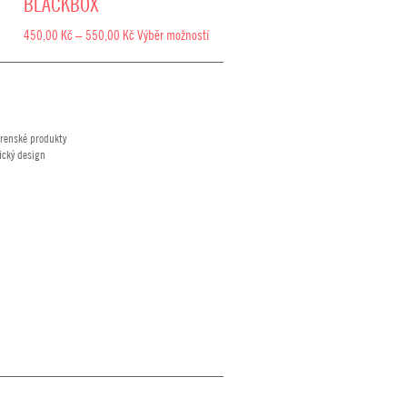
BLACKBOX
Rozpětí
450,00
Kč
–
550,00
Kč
Výběr možností
cen:
450,00 Kč
až
550,00 Kč
renské produkty
ický design