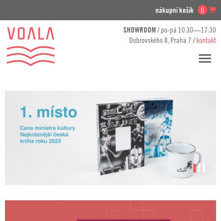
nákupní košík
0
SHOWROOM
/ po-pá 10:30—17:30
Dobrovského 8, Praha 7 /
kontakt
Přesko
navig