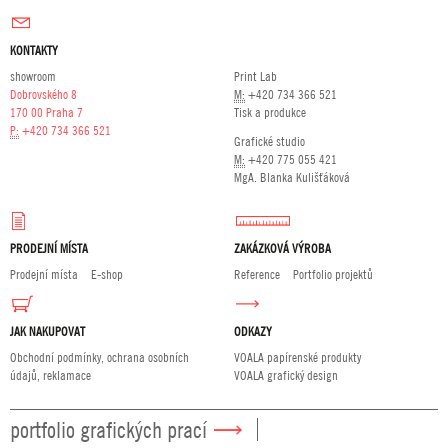
KONTAKTY
showroom
Print Lab
Dobrovského 8
M:
+420 734 366 521
170 00 Praha 7
Tisk a produkce
P:
+420 734 366 521
Grafické studio
M:
+420 775 055 421
MgA. Blanka Kulišťáková
PRODEJNÍ MÍSTA
ZAKÁZKOVÁ VÝROBA
Prodejní místa
E-shop
Reference
Portfolio projektů
JAK NAKUPOVAT
ODKAZY
Obchodní podmínky, ochrana osobních
VOALA papírenské produkty
údajů, reklamace
VOALA grafický design
portfolio grafických prací