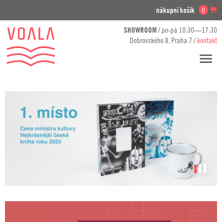
nákupní košík
0
SHOWROOM
/ po-pá 10:30—17:30
Dobrovského 8, Praha 7 /
kontakt
Přesko
navig