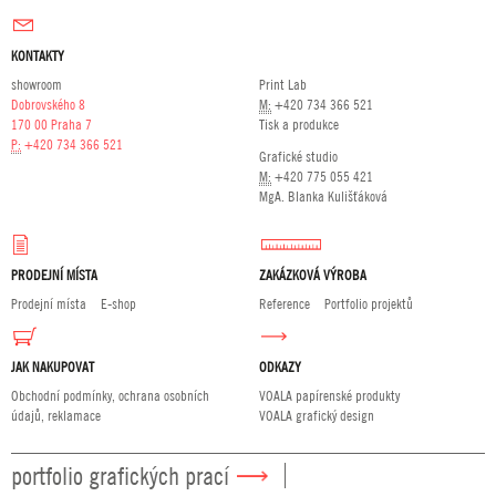
KONTAKTY
showroom
Print Lab
Dobrovského 8
M:
+420 734 366 521
170 00 Praha 7
Tisk a produkce
P:
+420 734 366 521
Grafické studio
M:
+420 775 055 421
MgA. Blanka Kulišťáková
PRODEJNÍ MÍSTA
ZAKÁZKOVÁ VÝROBA
Prodejní místa
E-shop
Reference
Portfolio projektů
JAK NAKUPOVAT
ODKAZY
Obchodní podmínky, ochrana osobních
VOALA papírenské produkty
údajů, reklamace
VOALA grafický design
portfolio grafických prací