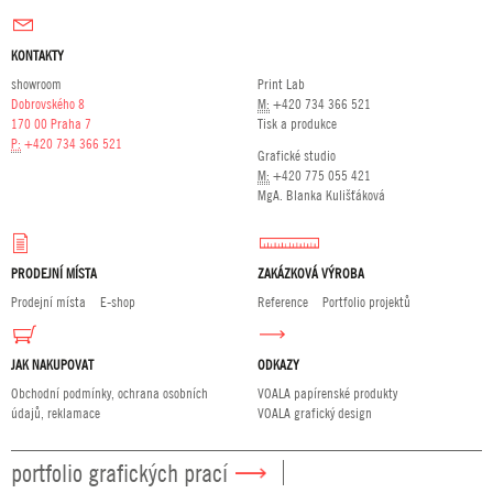
KONTAKTY
showroom
Print Lab
Dobrovského 8
M:
+420 734 366 521
170 00 Praha 7
Tisk a produkce
P:
+420 734 366 521
Grafické studio
M:
+420 775 055 421
MgA. Blanka Kulišťáková
PRODEJNÍ MÍSTA
ZAKÁZKOVÁ VÝROBA
Prodejní místa
E-shop
Reference
Portfolio projektů
JAK NAKUPOVAT
ODKAZY
Obchodní podmínky, ochrana osobních
VOALA papírenské produkty
údajů, reklamace
VOALA grafický design
portfolio grafických prací