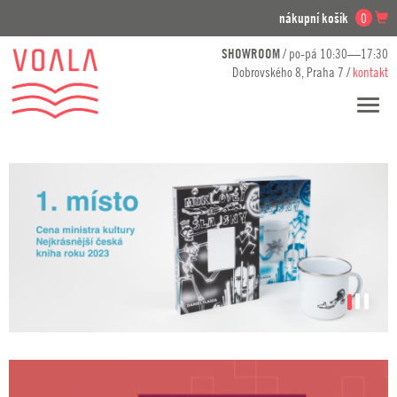
nákupní košík
0
SHOWROOM
/ po-pá 10:30—17:30
Dobrovského 8, Praha 7 /
kontakt
Přesko
navig