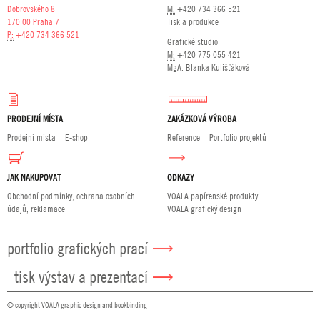
Dobrovského 8
M:
+420 734 366 521
170 00 Praha 7
Tisk a produkce
P:
+420 734 366 521
Grafické studio
M:
+420 775 055 421
MgA. Blanka Kulišťáková
PRODEJNÍ MÍSTA
ZAKÁZKOVÁ VÝROBA
Prodejní místa
E-shop
Reference
Portfolio projektů
JAK NAKUPOVAT
ODKAZY
Obchodní podmínky, ochrana osobních
VOALA papírenské produkty
údajů, reklamace
VOALA grafický design
portfolio grafických prací
tisk výstav a prezentací
© copyright VOALA graphic design and bookbinding