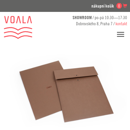
nákupní košík
0
SHOWROOM
/ po-pá 10:30—17:30
Dobrovského 8, Praha 7 /
kontakt
Přesko
navig