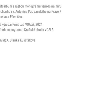
fotoalbum s ražbou monogramu vzniklo na míru
schoriho sv. Antonína Paduánského na Praze 7
roslava Pšeničku.
á výroba: Print Lab VOALA, 2024
návrh monogramu: Grafické studio VOALA,
or: MgA. Blanka Kulišťáková