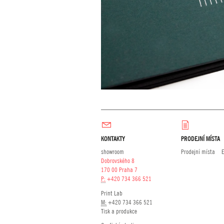
KONTAKTY
PRODEJNÍ MÍSTA
showroom
Prodejní místa
Dobrovského 8
170 00 Praha 7
P:
+420 734 366 521
Print Lab
M:
+420 734 366 521
Tisk a produkce