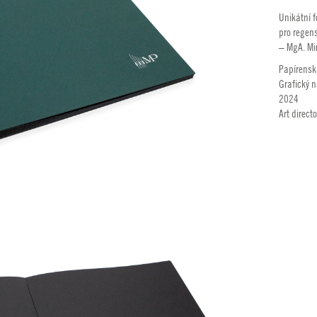
Unikátní 
pro regen
– MgA. Mi
Papírensk
Grafický 
2024
Art direct