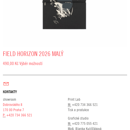
FIELD HORIZON 2026 MALÝ
490,00
Kč
Výběr možností
KONTAKTY
showroom
Print Lab
Dobrovského 8
M:
+420 734 366 521
170 00 Praha 7
Tisk a produkce
P:
+420 734 366 521
Grafické studio
M:
+420 775 055 421
MgA. Blanka Kulišťáková