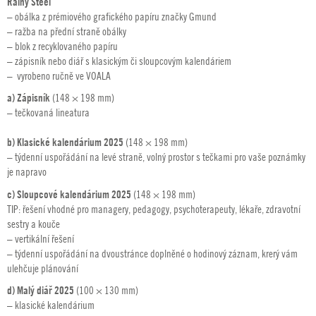
Rainy Steel
– obálka z prémiového grafického papíru značky Gmund
– ražba na přední straně obálky
– blok z recyklovaného papíru
– zápisník nebo diář s klasickým či sloupcovým kalendáriem
– vyrobeno ručně ve VOALA
a) Zápisník
(148 × 198 mm)
– tečkovaná lineatura
b) Klasické kalendárium 2025
(148 × 198 mm)
– týdenní uspořádání na levé straně, volný prostor s tečkami pro vaše poznámky
je napravo
c) Sloupcové kalendárium 2025
(148 × 198 mm)
TIP: řešení vhodné pro managery, pedagogy, psychoterapeuty, lékaře, zdravotní
sestry a kouče
– vertikální řešení
– týdenní uspořádání na dvoustránce doplněné o hodinový záznam, krerý vám
ulehčuje plánování
d) Malý diář 2025
(100 × 130 mm)
– klasické kalendárium