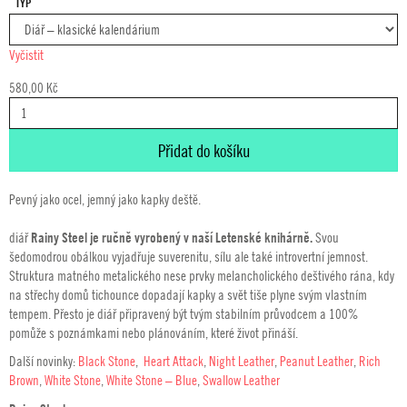
až
TYP
580,00 Kč
Vyčistit
580,00
Kč
DIÁŘ
VOALA
2026
Přidat do košíku
RAINY
STEEL
MNOŽSTVÍ
Pevný jako ocel, jemný jako kapky deště.
diář
Rainy Steel je ručně vyrobený v naší Letenské knihárně.
Svou
šedomodrou obálkou vyjadřuje suverenitu, sílu ale také introvertní jemnost.
Struktura matného metalického nese prvky melancholického deštivého rána, kdy
na střechy domů tichounce dopadají kapky a svět tiše plyne svým vlastním
tempem. Přesto je diář připravený být tvým stabilním průvodcem a 100%
pomůže s poznámkami nebo plánováním, které život přináší.
Další novinky:
Black Stone
,
Heart Attack
,
Night Leather
,
Peanut Leather
,
Rich
Brown
,
White Stone
,
White Stone – Blue
,
Swallow Leather