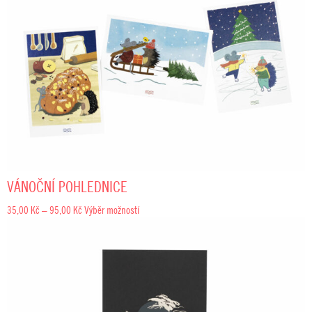
580,00 Kč
VÁNOČNÍ POHLEDNICE
Rozpětí
35,00
Kč
–
95,00
Kč
Výběr možností
cen:
35,00 Kč
až
95,00 Kč