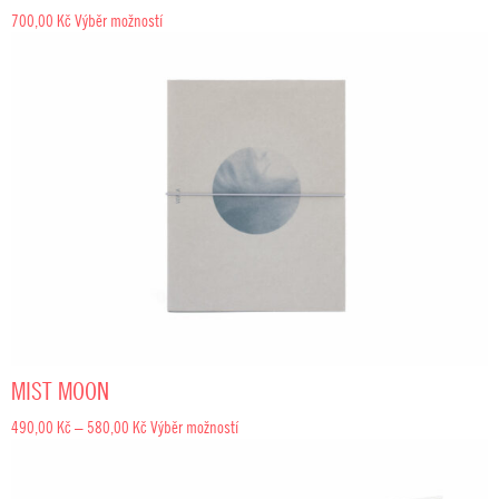
700,00
Kč
Výběr možností
MIST MOON
Rozpětí
490,00
Kč
–
580,00
Kč
Výběr možností
cen:
490,00 Kč
až