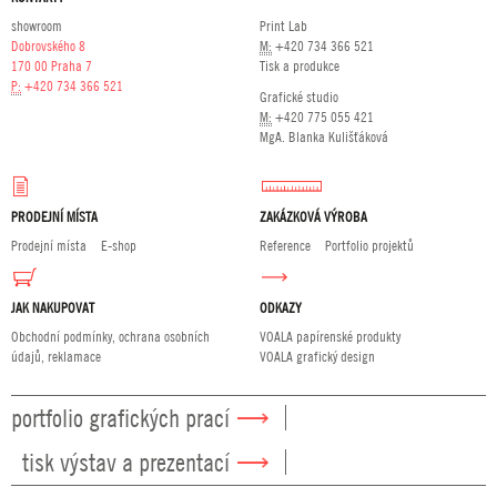
showroom
Print Lab
Dobrovského 8
M:
+420 734 366 521
170 00 Praha 7
Tisk a produkce
P:
+420 734 366 521
Grafické studio
M:
+420 775 055 421
MgA. Blanka Kulišťáková
PRODEJNÍ MÍSTA
ZAKÁZKOVÁ VÝROBA
Prodejní místa
E-shop
Reference
Portfolio projektů
JAK NAKUPOVAT
ODKAZY
Obchodní podmínky, ochrana osobních
VOALA papírenské produkty
údajů, reklamace
VOALA grafický design
portfolio grafických prací
tisk výstav a prezentací