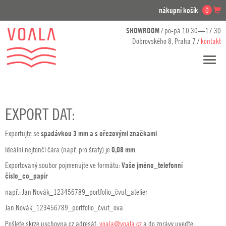
nákupní košík
0
SHOWROOM
/ po-pá 10:30—17:30
Dobrovského 8, Praha 7 /
kontakt
Přesko
navig
EXPORT DAT:
Exportujte se
spadávkou 3 mm a s ořezovými značkami
.
Ideální nejtenčí čára (např. pro šrafy) je
0,08 mm
.
Exportovaný soubor pojmenujte ve formátu:
Vaše jméno_telefonní
číslo_co_papír
např.: Jan Novák_123456789_portfolio_čvut_atelier
Jan Novák_123456789_portfolio_čvut_ova
Pošlete skrze uschovna.cz adresát:
voala@voala.cz
a do zprávy uveďte: