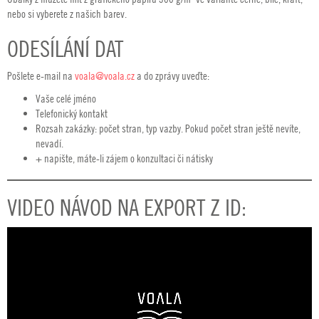
nebo si vyberete z našich barev.
ODESÍLÁNÍ DAT
Pošlete e-mail na
voala@voala.cz
a do zprávy uveďte:
Vaše celé jméno
Telefonický kontakt
Rozsah zakázky: počet stran, typ vazby. Pokud počet stran ještě nevíte,
nevadí.
+ napište, máte-li zájem o konzultaci či nátisky
VIDEO NÁVOD NA EXPORT Z ID: