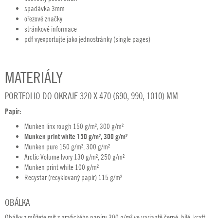
spadávka 3mm
ořezové značky
stránkové informace
pdf vyexportujte jako jednostránky (single pages)
MATERIÁLY
PORTFOLIO DO OKRAJE 320 X 470 (690, 990, 1010) MM
Papír:
Munken linx rough 150 g/m², 300 g/m²
Munken print white 150 g/m², 300 g/m²
Munken pure 150 g/m², 300 g/m²
Arctic Volume Ivory 130 g/m², 250 g/m²
Munken print white 100 g/m²
Recystar (recyklovaný papír) 115 g/m²
OBÁLKA
Obálky z můžete mít z grafického papíru 300 g/m² ve variantě černé, bílé, kraft,