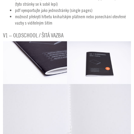
(tyto stránky se k sobě lepí)
pdf vyexportujte jako jednostránky (single pages)
možnost překrytí hřbetu knihařským plátnem nebo ponechání otevřené
vazby s viditelným šitím
V1 – OLDSCHOOL / ŠITÁ VAZBA