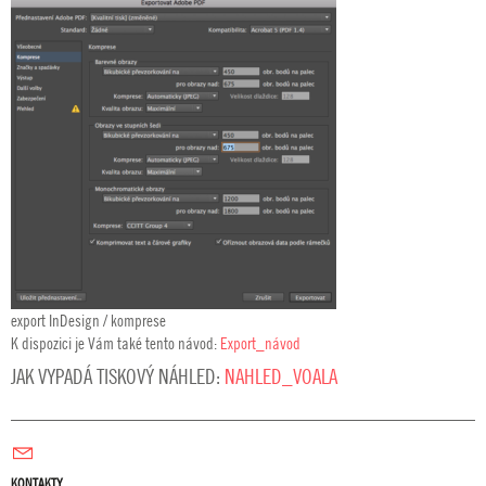
export InDesign / komprese
K dispozici je Vám také tento návod:
Export_návod
JAK VYPADÁ TISKOVÝ NÁHLED:
NAHLED_VOALA
KONTAKTY