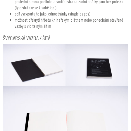
poslední strana portfolia a vnitřní strana zadní obálky jsou bez potisku
(tyto stránky se k sobě lepí)
pdf vyexportujte jako jednostránky (single pages)
možnost překrytí hřbetu knihařským plátnem nebo ponechání otevřené
vazby s viditelným šitím
ŠVÝCARSKÁ VAZBA / ŠITÁ