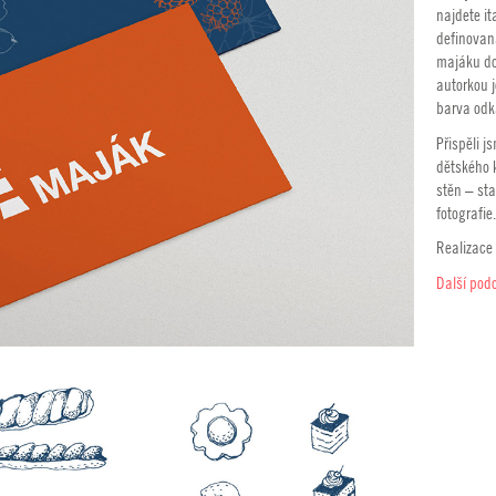
najdete it
definovaná
majáku dop
autorkou 
barva odka
Přispěli j
dětského k
stěn – sta
fotografie.
Realizace
Další podo