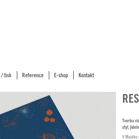
 / tisk
Reference
E-shop
Kontakt
RES
Tvorba viz
styl, jídel
V Majáku 