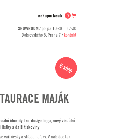
nákupní košík
0
SHOWROOM
/ po-pá 10:30—17:30
Dobrovského 8, Praha 7 /
kontakt
E-shop
TAURACE MAJÁK
uální identity ǀ re-design loga, nový vizuální
ní lístky a další tiskoviny
se vaří česky a středomořsky. V nabídce tak