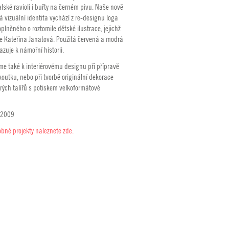
alské ravioli i buřty na černém pivu. Naše nově
 vizuální identita vychází z re-designu loga
lněného o roztomile dětské ilustrace, jejichž
je Kateřina Janatová. Použitá červená a modrá
zuje k námořní historii.
sme také k interiérovému designu při přípravě
outku, nebo při tvorbě originální dekorace
rých talířů s potiskem velkoformátové
 2009
bné projekty naleznete zde.