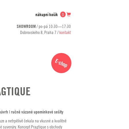
nákupní košík
0
SHOWROOM
/ po-pá 10:30—17:30
Dobrovského 8, Praha 7 /
kontakt
E-shop
GTIQUE
návrh ǀ ručně vázané upomínkové sešity
ze a netrpělivě čekala na vkusné a kvalitně
é suvenýry. Koncept Pragtique s obchody