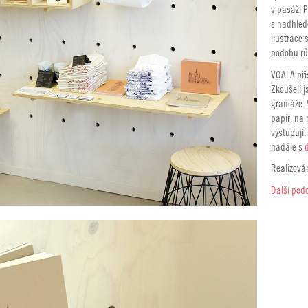
v pasáži P
s nadhlede
ilustrace 
podobu rů
VOALA přis
Zkoušeli j
gramáže. 
papír, na 
vystupují
nadále s
Realizová
Další podo