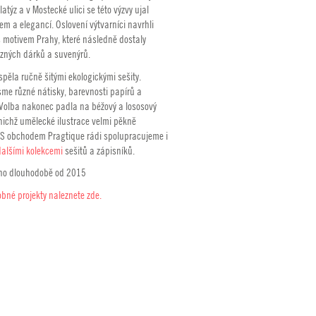
latýz a v Mostecké ulici se této výzvy ujal
m a elegancí. Oslovení výtvarníci navrhli
s motivem Prahy, které následně dostaly
zných dárků a suvenýrů.
pěla ručně šitými ekologickými sešity.
sme různé nátisky, barevnosti papírů a
Volba nakonec padla na béžový a lososový
nichž umělecké ilustrace velmi pěkně
. S obchodem Pragtique rádi spolupracujeme i
dalšími kolekcemi
sešitů a zápisníků.
no dlouhodobě od 2015
bné projekty naleznete zde.