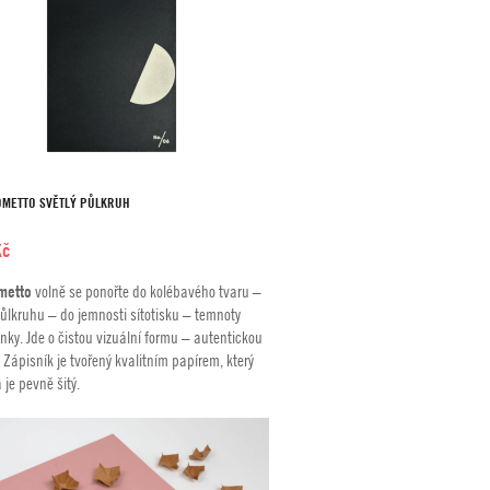
EOMETTO SVĚTLÝ PŮLKRUH
Kč
metto
volně se ponořte do kolébavého tvaru –
ůlkruhu – do jemnosti sítotisku – temnoty
nky. Jde o čistou vizuální formu – autentickou
. Zápisník je tvořený kvalitním papírem, který
 je pevně šitý.