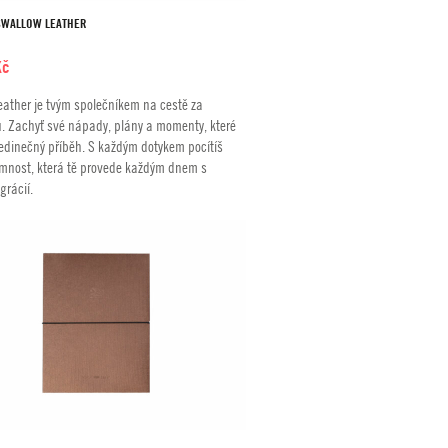
SWALLOW LEATHER
Kč
eather je tvým společníkem na cestě za
u. Zachyť své nápady, plány a momenty, které
 jedinečný příběh. S každým dotykem pocítíš
emnost, která tě provede každým dnem s
grácií.