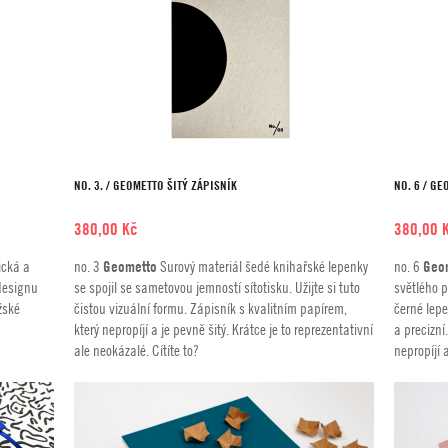
NO. 3. / GEOMETTO ŠITÝ ZÁPISNÍK
NO. 6 / G
380,00
Kč
380,00
ická a
no. 3
Geometto
Surový materiál šedé knihařské lepenky
no. 6
Geo
 designu
se spojil se sametovou jemností sítotisku. Užijte si tuto
světlého p
žské
čistou vizuální formu. Zápisník s kvalitním papírem,
černé lepe
který nepropíjí a je pevně šitý. Krátce je to reprezentativní
a precizní
ale neokázalé. Cítíte to?
nepropíjí a