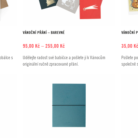
VÁNOČNÍ PŘÁNÍ – BAREVNÉ
VÁNOČNÍ 
Rozpětí
95,00
Kč
–
255,00
Kč
35,00
K
cen:
obálce s
Udělejte radost své babičce a pošlete jí k Vánocům
Pošlete po
95,00 Kč
originální ručně zpracované přání.
společně 
až
255,00 Kč