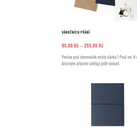
VÁNOČNÍCH PŘÁNÍ
Rozpětí
95,00
Kč
–
255,00
Kč
cen:
Peníze pod stromeček místo dárku? Proč ne. V 
95,00 Kč
krásným přáním udělají jistě radost.
až
255,00 Kč