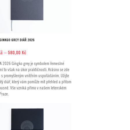
GINKGO GREY DIÁŘ 2026
Rozpětí
Kč
–
580,00
Kč
cen:
A 2026 Gingko grey je symbolem řemeslné
490,00 Kč
ení to však na úkor praktičnosti. Krásno se zde
až
 s promyšleným vnitřním uspořádáním. Užijte
580,00 Kč
itý diář, který vám pomůže mít přehled a přitom
xusně. Vše vzniká přímo v našem letenském
 Praze.