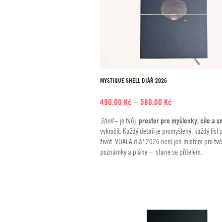
MYSTIQUE SHELL DIÁŘ 2026
Rozpětí
490,00
Kč
–
580,00
Kč
cen:
Shell
– je tvůj
prostor pro myšlenky, cíle a s
490,00 Kč
vykročit. Každý detail je promyšlený, každý list 
až
život. VOALA diář 2026 není jen místem pro tvé
580,00 Kč
poznámky a plány – stane se přítelem.