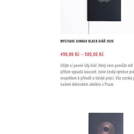
MYSTIQUE GINKGO BLACK DIÁŘ 2026
Rozpětí
490,00
Kč
–
580,00
Kč
cen:
Užijte si pevně šitý diář, který vám pomůže mít
490,00 Kč
přitom vypadá luxusně. Jsme český výrobce pra
až
respektem k přírodě a lidské práci. Vše vzniká 
580,00 Kč
našem letenském ateliéru v Praze.