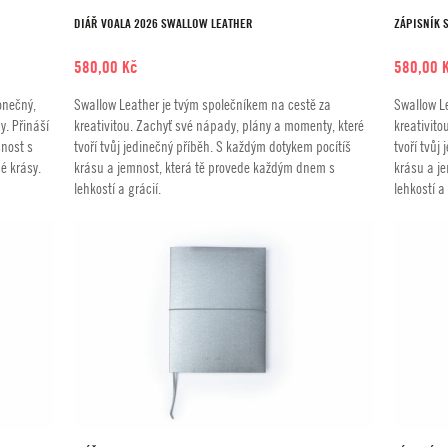
DIÁŘ VOALA 2026 SWALLOW LEATHER
ZÁPISNÍK 
580,00
Kč
580,00
onečný,
Swallow Leather je tvým společníkem na cestě za
Swallow L
. Přináší
kreativitou. Zachyť své nápady, plány a momenty, které
kreativito
čnost s
tvoří tvůj jedinečný příběh. S každým dotykem pocítíš
tvoří tvůj
é krásy.
krásu a jemnost, která tě provede každým dnem s
krásu a j
lehkostí a grácií.
lehkostí a 