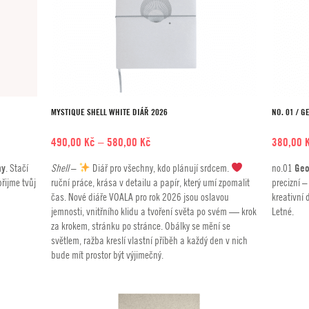
MYSTIQUE SHELL WHITE DIÁŘ 2026
NO. 01 / 
Rozpětí
490,00
Kč
–
580,00
Kč
380,00
cen:
ny
. Stačí
Shell
–
Diář pro všechny, kdo plánují srdcem.
no.01
Geo
490,00 Kč
přijme tvůj
ruční práce, krása v detailu a papír, který umí zpomalit
precizní –
až
čas. Nové diáře VOALA pro rok 2026 jsou oslavou
kreativní
580,00 Kč
jemnosti, vnitřního klidu a tvoření světa po svém — krok
Letné.
za krokem, stránku po stránce. Obálky se mění se
světlem, ražba kreslí vlastní příběh a každý den v nich
bude mít prostor být výjimečný.