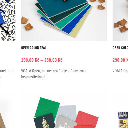
OPEN COLOR TEAL
OPEN COLO
Rozpětí
290,00
Kč
–
350,00
Kč
290,00
cen:
dárek pro
VOALA Open, nic neskrývá a je krásný svou
VOALA Ope
290,00 Kč
–
bezprostředností.
až
!
350,00 Kč