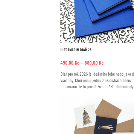
ULTRAMARIN DIÁŘ 26
Rozpětí
490,00
Kč
–
580,00
Kč
cen:
Diář pro rok 2026 je ideálního tebe nebo jako 
490,00 Kč
všechny, kteří milují jednu z nejčistších barev 
až
ultramarin. Je to prostě život a ART dohromady
580,00 Kč