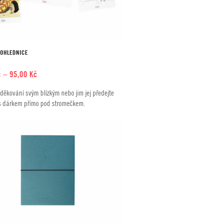
POHLEDNICE
Rozpětí
č
–
95,00
Kč
cen:
děkování svým blízkým nebo jim jej předejte
35,00 Kč
s dárkem přímo pod stromečkem.
až
95,00 Kč