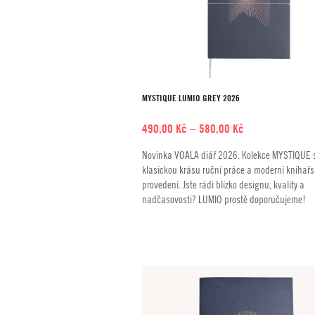
MYSTIQUE LUMIO GREY 2026
Rozpětí
490,00
Kč
–
580,00
Kč
cen:
Novinka VOALA diář 2026. Kolekce MYSTIQUE 
490,00 Kč
klasickou krásu ruční práce a moderní knihař
až
provedení. Jste rádi blízko designu, kvality a
580,00 Kč
nadčasovosti? LUMIO prostě doporučujeme!