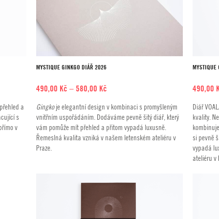
MYSTIQUE GINKGO DIÁŘ 2026
MYSTIQUE 
Rozpětí
490,00
Kč
–
580,00
Kč
490,00
cen:
 přehled a
Gingko
je elegantní design v kombinaci s promyšleným
Diář VOAL
490,00 Kč
cující s
vnitřním uspořádáním. Dodáváme pevně šitý diář, který
kvality. N
až
přímo v
vám pomůže mít přehled a přitom vypadá luxusně.
kombinuje
580,00 Kč
Řemeslná kvalita vzniká v našem letenském ateliéru v
si pevně š
Praze.
vypadá lu
ateliéru v