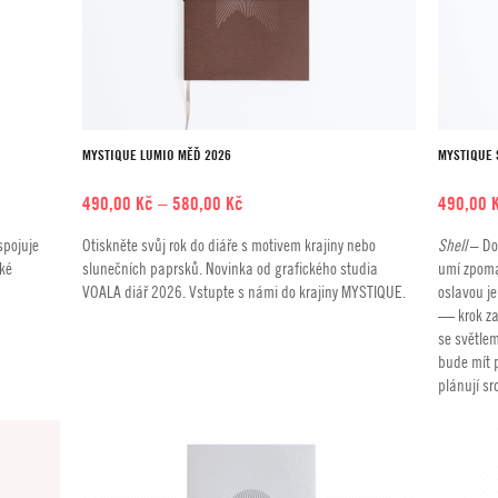
MYSTIQUE LUMIO MĚĎ 2026
MYSTIQUE 
Rozpětí
490,00
Kč
–
580,00
Kč
490,00
cen:
spojuje
Otiskněte svůj rok do diáře s motivem krajiny nebo
Shell
– Do
490,00 Kč
ské
slunečních paprsků. Novinka od grafického studia
umí zpoma
až
VOALA diář 2026. Vstupte s námi do krajiny MYSTIQUE.
oslavou je
580,00 Kč
— krok za
se světlem
bude mít p
plánují s