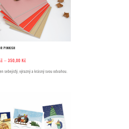
R PINKISH
Rozpětí
Kč
–
350,00
Kč
cen:
n sebejistý, výrazný a krásný svou odvahou.
290,00 Kč
až
350,00 Kč