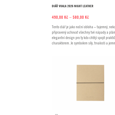
DIÁŘ VOALA 2026 NIGHT LEATHER
Rozpětí
490,00
Kč
–
580,00
Kč
cen:
Tento diář je jako noční obloha – tajemný, nek
490,00 Kč
připravený uchovat všechny tvé nápady a plány
až
elegantní design pro ty kdo chtějí spojit prakti
580,00 Kč
charakterem. Je symbolem síly, trvalosti a jemn