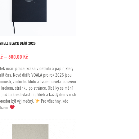
SHELL BLACK DIÁŘ 2026
Rozpětí
Kč
–
580,00
Kč
cen:
tek ruční práce, krása v detailu a papír, který
490,00 Kč
lit čas. Nové diáře VOALA pro rok 2026 jsou
až
mnosti, vnitřního klidu a tvoření světa po svém
580,00 Kč
 krokem, stránku po stránce. Obálky se mění
, ražba kreslí vlastní příběh a každý den v nich
rostor být výjimečný.
Pro všechny, kdo
rdcem.