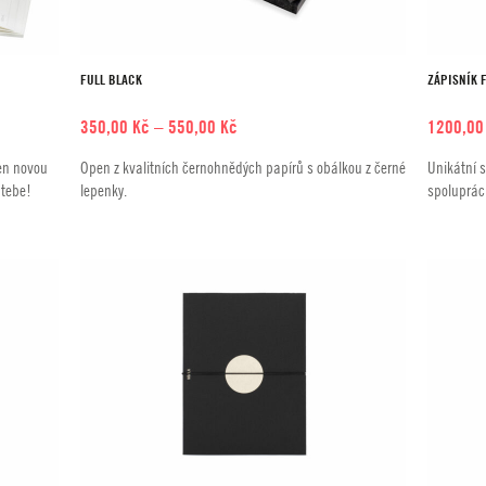
FULL BLACK
ZÁPISNÍK 
Rozpětí
350,00
Kč
–
550,00
Kč
1200,0
cen:
en novou
Open z kvalitních černohnědých papírů s obálkou z černé
Unikátní s
350,00 Kč
 tebe!
lepenky.
spolupráci
až
550,00 Kč