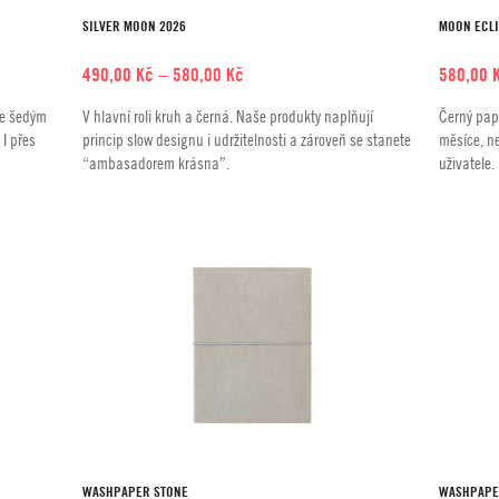
SILVER MOON 2026
MOON ECL
Rozpětí
490,00
Kč
–
580,00
Kč
580,00
cen:
le šedým
V hlavní roli kruh a černá. Naše produkty naplňují
Černý pap
490,00 Kč
I přes
princip slow designu i udržitelnosti a zároveň se stanete
měsíce, ne
až
“ambasadorem krásna”.
uživatele.
580,00 Kč
WASHPAPER STONE
WASHPAPE