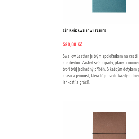
ZÁPISNÍK SWALLOW LEATHER
580,00
Kč
Swallow Leather je tvým společníkem na cestě
kreativitou. Zachyť své nápady, plány a momen
tvoří tvůj jedinečný příběh. S každým dotykem p
krásu a jemnost, která tě provede každým dne
lehkostí a grácií.