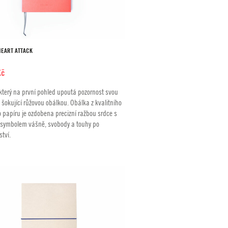
HEART ATTACK
Kč
který na první pohled upoutá pozornost svou
, šokující růžovou obálkou. Obálka z kvalitního
 papíru je ozdobena precizní ražbou srdce s
– symbolem vášně, svobody a touhy po
tví.