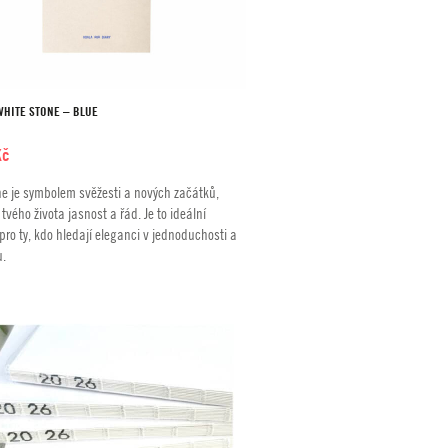
WHITE STONE – BLUE
Kč
ne je symbolem svěžesti a nových začátků,
 tvého života jasnost a řád. Je to ideální
pro ty, kdo hledají eleganci v jednoduchosti a
u.