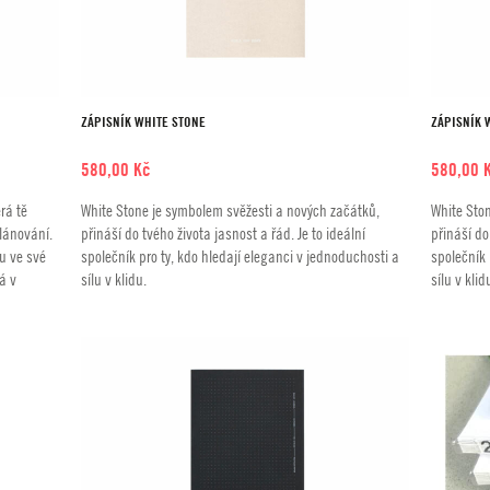
ZÁPISNÍK WHITE STONE
ZÁPISNÍK 
580,00
Kč
580,00
rá tě
White Stone je symbolem svěžesti a nových začátků,
White Sto
lánování.
přináší do tvého života jasnost a řád. Je to ideální
přináší do
su ve své
společník pro ty, kdo hledají eleganci v jednoduchosti a
společník 
á v
sílu v klidu.
sílu v klid