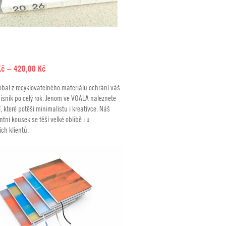
Rozpětí
Kč
–
420,00
Kč
cen:
obal z recyklovatelného materiálu ochrání váš
380,00 Kč
pisník po celý rok. Jenom ve VOALA naleznete
až
í, které potěší minimalistu i kreativce. Náš
420,00 Kč
tní kousek se těší velké oblibě i u
ch klientů.