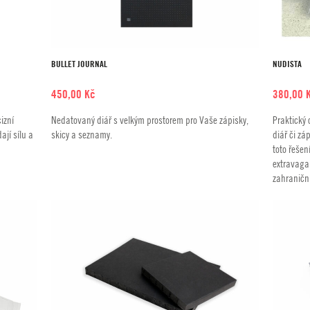
BULLET JOURNAL
NUDISTA
450,00
Kč
380,00
izní
Nedatovaný diář s velkým prostorem pro Vaše zápisky,
Praktický 
ají sílu a
skicy a seznamy.
diář či zá
toto řešen
extravagan
zahraniční