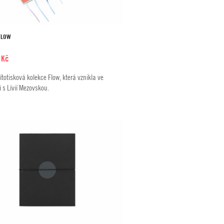
FLOW
0
Kč
ítotisková kolekce Flow, která vznikla ve
 s Lívií Mezovskou.