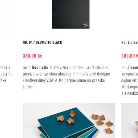
NO. 04 / GEOMETTO BLACK
NO. 3. / G
380,00
Kč
380,00
tická a
no. 4
Geometto
Čistá vizuální forma – autentická a
no. 3
Geo
 designu
precizní – je typickou ukázkou minimalistické designu
se spojil 
žské
kreativní dílny VOALA. Knihaříme přímo na pražské
čistou viz
Letné.
který nepro
ale neokáz