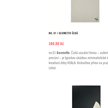
NO. 01 / GEOMETTO ŠEDÁ
380,00
Kč
no.01
Geometto
Čistá vizuální forma – auten
precizní – je typickou ukázkou minimalistické
kreativní dílny VOALA. Knihaříme přímo na pra
Letné.