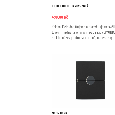
FIELD DANDELION 2026 MALÝ
490,00
Kč
Kolekci Field doplňujeme a prosvětlujeme svět
tónem – jedná se o luxusní papír řady GMUND. 
striktní název papíru jsme na něj nanesli sny.
MOON HORN