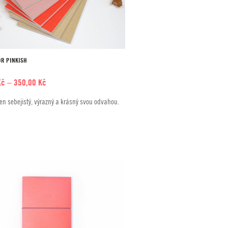
R PINKISH
Rozpětí
Kč
–
350,00
Kč
cen:
n sebejistý, výrazný a krásný svou odvahou.
290,00 Kč
až
350,00 Kč