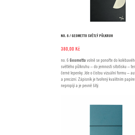
NO. 6 / GEOMETTO SVĚTLÝ PŮLKRUH
380,00
Kč
no. 6
Geometto
volně se ponořte do kolébavéh
světlého půlkruhu – do jemnosti sítotisku – t
černé lepenky. Jde o čistou vizuální formu – a
a precizní. Zápisník je tvořený kvalitním papíre
nepropíjí a je pevně šitý.