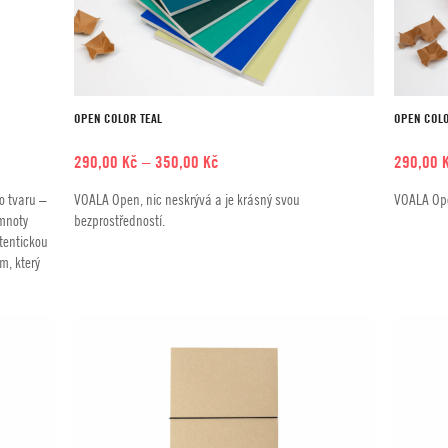
OPEN COLOR TEAL
OPEN COLO
Rozpětí
290,00
Kč
–
350,00
Kč
290,00
cen:
o tvaru –
VOALA Open, nic neskrývá a je krásný svou
VOALA Ope
290,00 Kč
emnoty
bezprostředností.
až
utentickou
350,00 Kč
m, který