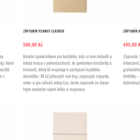
ZÁPISNÍK PEANUT LEATHER
ZÁPISNÍK 
580,00
Kč
495,00
 za
Ideální společníkem pro každého, kdo si cení detailů a
Zápisník, 
ty, které
hledá krásu v jednoduchosti. Je symbolem kreativity a
intenzivní
ocítíš
hravosti, který tě inspiruje k zachycení každého
grafického
m s
okamžiku. Ať už plánuješ své dny, zapisuješ nápady,
křidélky 
nebo si jen užíváš volný čas, tento zápisník se stane
dobrodružs
tvým osobním rájem klidu a inspirace.