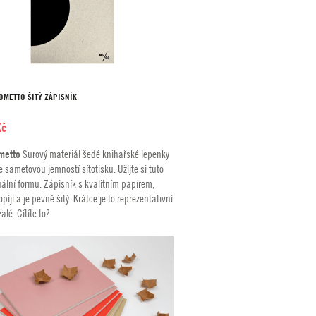
EOMETTO ŠITÝ ZÁPISNÍK
Kč
metto
Surový materiál šedé knihařské lepenky
se sametovou jemností sítotisku. Užijte si tuto
uální formu. Zápisník s kvalitním papírem,
píjí a je pevně šitý. Krátce je to reprezentativní
alé. Cítíte to?