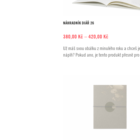
NÁHRADNÍK DIÁŘ 26
Rozpětí
380,00
Kč
–
420,00
Kč
cen:
Už máš svou obálku z minulého roku a chceš j
380,00 Kč
náplň? Pokud ano, je tento produkt přesně pro
až
420,00 Kč