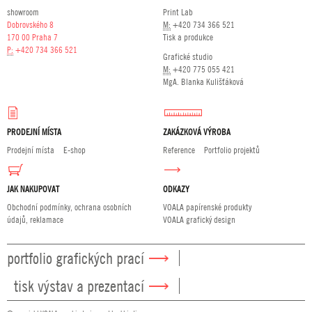
showroom
Print Lab
Dobrovského 8
M:
+420 734 366 521
170 00 Praha 7
Tisk a produkce
P:
+420 734 366 521
Grafické studio
M:
+420 775 055 421
MgA. Blanka Kulišťáková
PRODEJNÍ MÍSTA
ZAKÁZKOVÁ VÝROBA
Prodejní místa
E-shop
Reference
Portfolio projektů
JAK NAKUPOVAT
ODKAZY
Obchodní podmínky, ochrana osobních
VOALA papírenské produkty
údajů, reklamace
VOALA grafický design
portfolio grafických prací
tisk výstav a prezentací