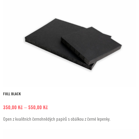
FULL BLACK
Rozpětí
350,00
Kč
–
550,00
Kč
cen:
Open z kvalitních černohnědých papírů s obálkou z černé lepenky.
350,00 Kč
až
550,00 Kč