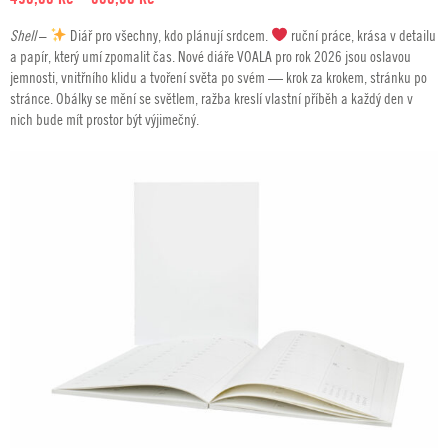
cen:
Shell
–
Diář pro všechny, kdo plánují srdcem.
ruční práce, krása v detailu
490,00 Kč
a papír, který umí zpomalit čas. Nové diáře VOALA pro rok 2026 jsou oslavou
až
jemnosti, vnitřního klidu a tvoření světa po svém — krok za krokem, stránku po
580,00 Kč
stránce. Obálky se mění se světlem, ražba kreslí vlastní příběh a každý den v
nich bude mít prostor být výjimečný.