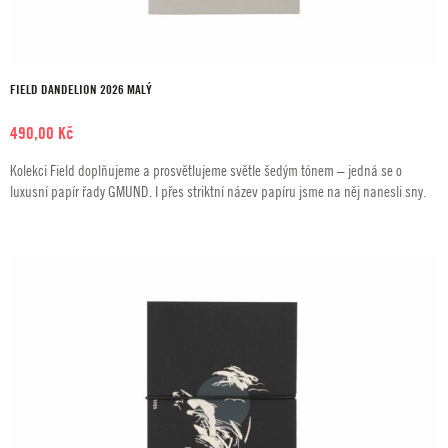
FIELD DANDELION 2026 MALÝ
490,00
Kč
Kolekci Field doplňujeme a prosvětlujeme světle šedým tónem – jedná se o
luxusní papír řady GMUND. I přes striktní název papíru jsme na něj nanesli sny.