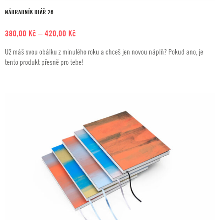
NÁHRADNÍK DIÁŘ 26
Rozpětí
380,00
Kč
–
420,00
Kč
cen:
Už máš svou obálku z minulého roku a chceš jen novou náplň? Pokud ano, je
380,00 Kč
tento produkt přesně pro tebe!
až
420,00 Kč