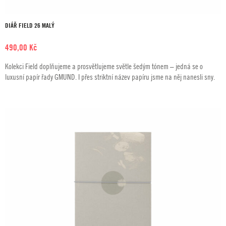
DIÁŘ FIELD 26 MALÝ
490,00
Kč
Kolekci Field doplňujeme a prosvětlujeme světle šedým tónem – jedná se o
luxusní papír řady GMUND. I přes striktní název papíru jsme na něj nanesli sny.