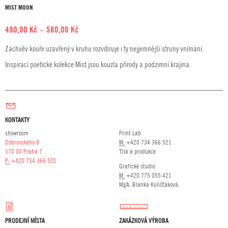
MIST MOON
Rozpětí
490,00
Kč
–
580,00
Kč
cen:
Záchvěv kouře uzavřený v kruhu rozvibruje i ty nejjemnější struny vnímání.
490,00 Kč
Inspirací poetické kolekce Mist jsou kouzla přírody a podzimní krajina.
až
580,00 Kč
KONTAKTY
showroom
Print Lab
Dobrovského 8
M:
+420 734 366 521
170 00 Praha 7
Tisk a produkce
P:
+420 734 366 521
Grafické studio
M:
+420 775 055 421
MgA. Blanka Kulišťáková
PRODEJNÍ MÍSTA
ZAKÁZKOVÁ VÝROBA