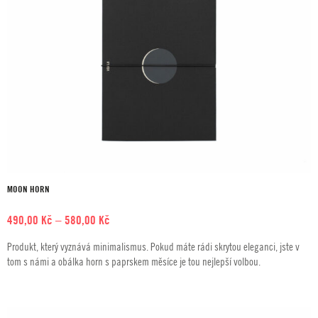
MOON HORN
Rozpětí
490,00
Kč
–
580,00
Kč
cen:
Produkt, který vyznává minimalismus. Pokud máte rádi skrytou eleganci, jste v
490,00 Kč
tom s námi a obálka horn s paprskem měsíce je tou nejlepší volbou.
až
580,00 Kč