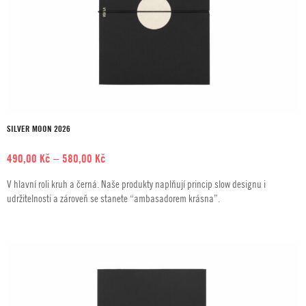
SILVER MOON 2026
Rozpětí
490,00
Kč
–
580,00
Kč
cen:
V hlavní roli kruh a černá. Naše produkty naplňují princip slow designu i
490,00 Kč
udržitelnosti a zároveň se stanete “ambasadorem krásna”.
až
580,00 Kč