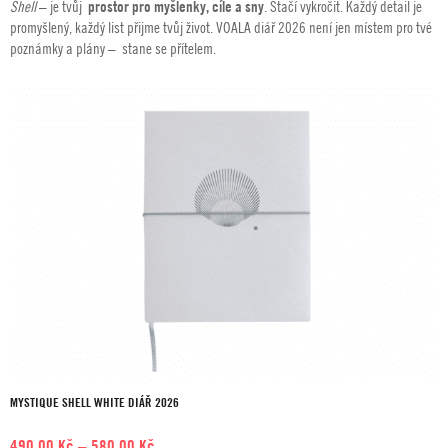
Shell
– je tvůj
prostor pro myšlenky, cíle a sny
. Stačí vykročit. Každý detail je
490,00 Kč
promyšlený, každý list přijme tvůj život. VOALA diář 2026 není jen místem pro tvé
až
poznámky a plány – stane se přítelem.
580,00 Kč
MYSTIQUE SHELL WHITE DIÁŘ 2026
Rozpětí
490,00
Kč
–
580,00
Kč