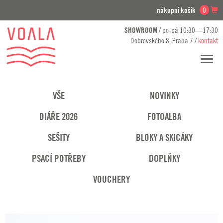
nákupní košík
0
SHOWROOM
/ po-pá 10:30—17:30
Dobrovského 8, Praha 7 /
kontakt
Přesko
navig
VŠE
NOVINKY
DIÁŘE 2026
FOTOALBA
SEŠITY
BLOKY A SKICÁKY
PSACÍ POTŘEBY
DOPLŇKY
VOUCHERY