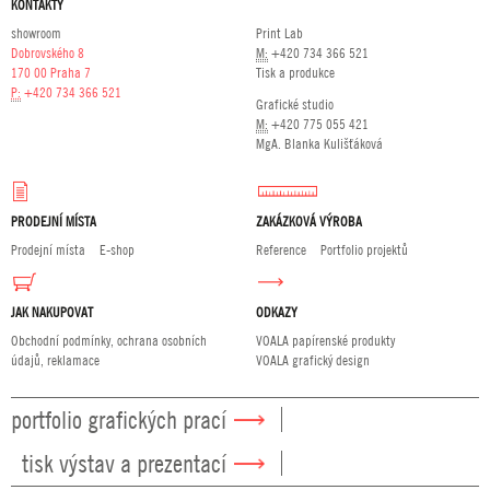
KONTAKTY
showroom
Print Lab
Dobrovského 8
M:
+420 734 366 521
170 00 Praha 7
Tisk a produkce
P:
+420 734 366 521
Grafické studio
M:
+420 775 055 421
MgA. Blanka Kulišťáková
PRODEJNÍ MÍSTA
ZAKÁZKOVÁ VÝROBA
Prodejní místa
E-shop
Reference
Portfolio projektů
JAK NAKUPOVAT
ODKAZY
Obchodní podmínky, ochrana osobních
VOALA papírenské produkty
údajů, reklamace
VOALA grafický design
portfolio grafických prací
tisk výstav a prezentací