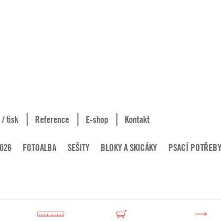
 / tisk
Reference
E-shop
Kontakt
026
FOTOALBA
SEŠITY
BLOKY A SKICÁKY
PSACÍ POTŘEB