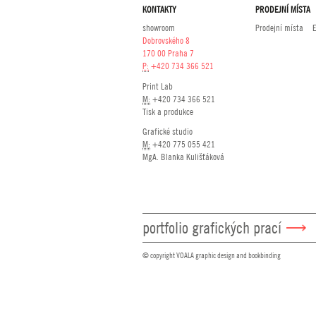
KONTAKTY
PRODEJNÍ MÍSTA
showroom
Prodejní místa
Dobrovského 8
170 00 Praha 7
P:
+420 734 366 521
Print Lab
M:
+420 734 366 521
Tisk a produkce
Grafické studio
M:
+420 775 055 421
MgA. Blanka Kulišťáková
portfolio grafických prací
© copyright VOALA graphic design and bookbinding