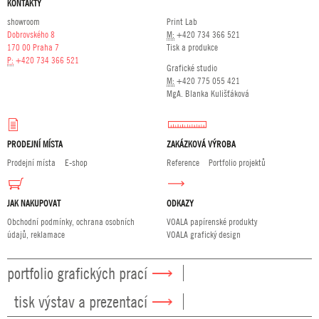
KONTAKTY
showroom
Print Lab
Dobrovského 8
M:
+420 734 366 521
170 00 Praha 7
Tisk a produkce
P:
+420 734 366 521
Grafické studio
M:
+420 775 055 421
MgA. Blanka Kulišťáková
PRODEJNÍ MÍSTA
ZAKÁZKOVÁ VÝROBA
Prodejní místa
E-shop
Reference
Portfolio projektů
JAK NAKUPOVAT
ODKAZY
Obchodní podmínky, ochrana osobních
VOALA papírenské produkty
údajů, reklamace
VOALA grafický design
portfolio grafických prací
tisk výstav a prezentací