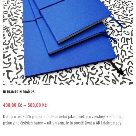
ULTRAMARIN DIÁŘ 26
Rozpětí
490,00
Kč
–
580,00
Kč
cen:
Diář pro rok 2026 je ideálního tebe nebo jako dárek pro všechny, kteří milují
490,00 Kč
jednu z nejčistších barev – ultramarin. Je to prostě život a ART dohromady!
až
580,00 Kč