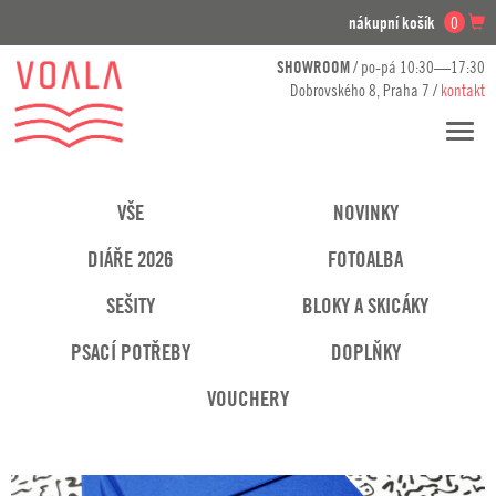
nákupní košík
0
SHOWROOM
/ po-pá 10:30—17:30
Dobrovského 8, Praha 7 /
kontakt
Přesko
navig
VŠE
NOVINKY
DIÁŘE 2026
FOTOALBA
SEŠITY
BLOKY A SKICÁKY
PSACÍ POTŘEBY
DOPLŇKY
VOUCHERY