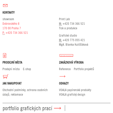
KONTAKTY
showroom
Print Lab
Dobrovského 8
M:
+420 734 366 521
170 00 Praha 7
Tisk a produkce
P:
+420 734 366 521
Grafické studio
M:
+420 775 055 421
MgA. Blanka Kulišťáková
PRODEJNÍ MÍSTA
ZAKÁZKOVÁ VÝROBA
Prodejní místa
E-shop
Reference
Portfolio projektů
JAK NAKUPOVAT
ODKAZY
Obchodní podmínky, ochrana osobních
VOALA papírenské produkty
údajů, reklamace
VOALA grafický design
portfolio grafických prací