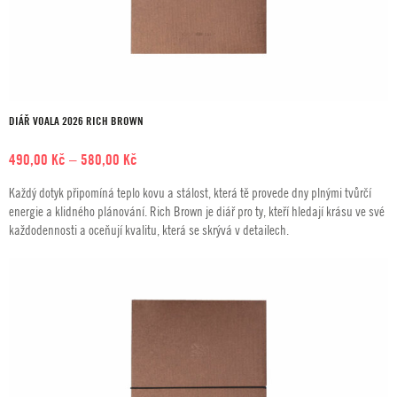
DIÁŘ VOALA 2026 RICH BROWN
Rozpětí
490,00
Kč
–
580,00
Kč
cen:
Každý dotyk připomíná teplo kovu a stálost, která tě provede dny plnými tvůrčí
490,00 Kč
energie a klidného plánování. Rich Brown je diář pro ty, kteří hledají krásu ve své
až
každodennosti a oceňují kvalitu, která se skrývá v detailech.
580,00 Kč