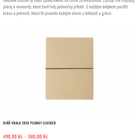
Swallow Leather je tvým společníkem na cestě za kreativitou. Zachyť své nápady,
plány a momenty, které tvoří tvůj jedinečný příběh. S každým dotykem pocítíš
krásu a jemnost, která tě provede každým dnem s lehkostí a grácií.
DIÁŘ VOALA 2026 PEANUT LEATHER
Rozpětí
490,00
Kč
–
580,00
Kč