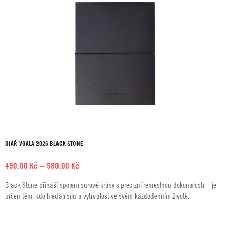
DIÁŘ VOALA 2026 BLACK STONE
Rozpětí
490,00
Kč
–
580,00
Kč
cen:
Black Stone přináší spojení surové krásy s precizní řemeslnou dokonalostí – je
490,00 Kč
určen těm, kdo hledají sílu a vytrvalost ve svém každodenním životě.
až
580,00 Kč