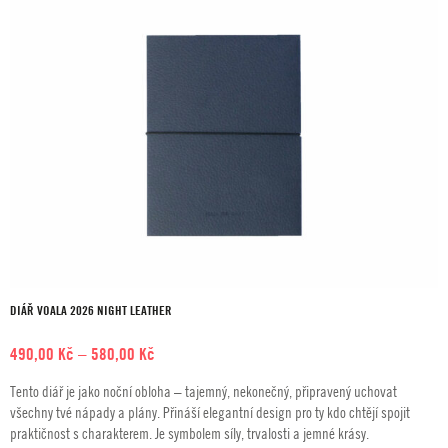
DIÁŘ VOALA 2026 NIGHT LEATHER
Rozpětí
490,00
Kč
–
580,00
Kč
cen:
Tento diář je jako noční obloha – tajemný, nekonečný, připravený uchovat
490,00 Kč
všechny tvé nápady a plány. Přináší elegantní design pro ty kdo chtějí spojit
až
praktičnost s charakterem. Je symbolem síly, trvalosti a jemné krásy.