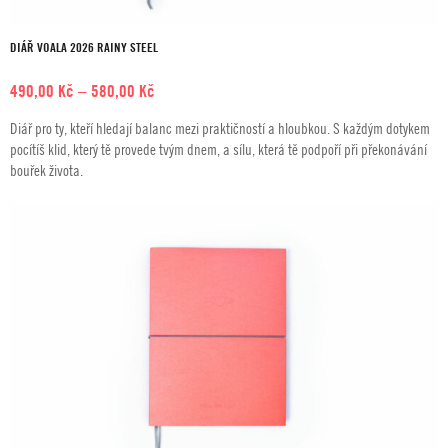
DIÁŘ VOALA 2026 RAINY STEEL
Rozpětí
490,00
Kč
–
580,00
Kč
cen:
Diář pro ty, kteří hledají balanc mezi praktičností a hloubkou. S každým dotykem
490,00 Kč
pocítíš klid, který tě provede tvým dnem, a sílu, která tě podpoří při překonávání
až
bouřek života.
580,00 Kč