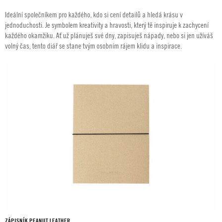
cen:
Ideální společníkem pro každého, kdo si cení detailů a hledá krásu v
490,00 Kč
jednoduchosti. Je symbolem kreativity a hravosti, který tě inspiruje k zachycení
až
každého okamžiku. Ať už plánuješ své dny, zapisuješ nápady, nebo si jen užíváš
580,00 Kč
volný čas, tento diář se stane tvým osobním rájem klidu a inspirace.
ZÁPISNÍK PEANUT LEATHER