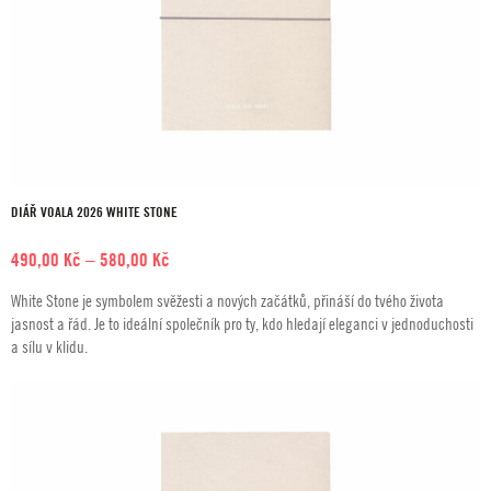
DIÁŘ VOALA 2026 WHITE STONE
Rozpětí
490,00
Kč
–
580,00
Kč
cen:
White Stone je symbolem svěžesti a nových začátků, přináší do tvého života
490,00 Kč
jasnost a řád. Je to ideální společník pro ty, kdo hledají eleganci v jednoduchosti
až
a sílu v klidu.
580,00 Kč