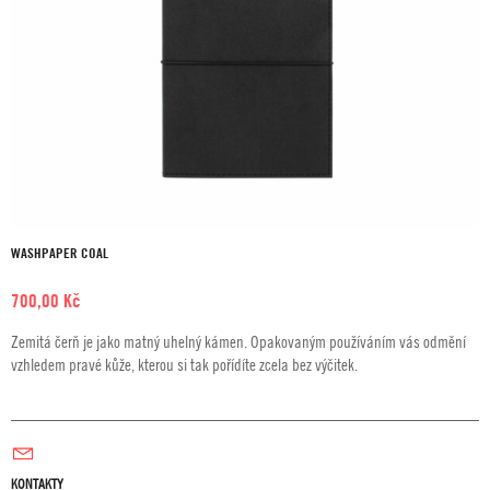
WASHPAPER COAL
700,00
Kč
Zemitá čerň je jako matný uhelný kámen. Opakovaným používáním vás odmění
vzhledem pravé kůže, kterou si tak pořídíte zcela bez výčitek.
KONTAKTY