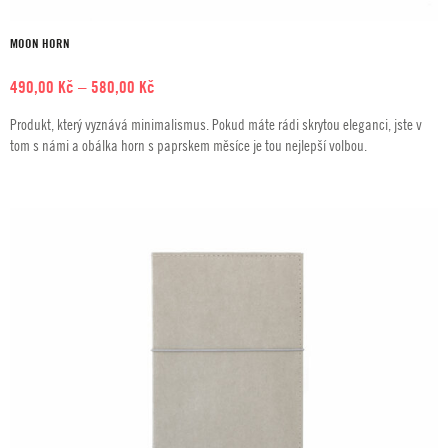
MOON HORN
Rozpětí
490,00
Kč
–
580,00
Kč
cen:
Produkt, který vyznává minimalismus. Pokud máte rádi skrytou eleganci, jste v
490,00 Kč
tom s námi a obálka horn s paprskem měsíce je tou nejlepší volbou.
až
580,00 Kč