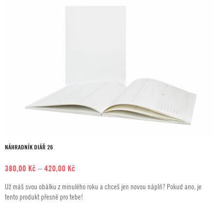
NÁHRADNÍK DIÁŘ 26
Rozpětí
380,00
Kč
–
420,00
Kč
cen:
Už máš svou obálku z minulého roku a chceš jen novou náplň? Pokud ano, je
380,00 Kč
tento produkt přesně pro tebe!
až
420,00 Kč