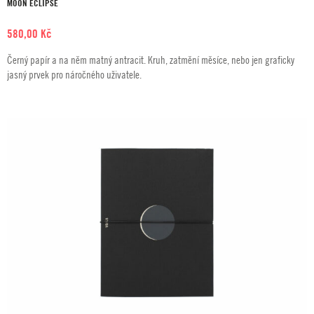
MOON ECLIPSE
580,00
Kč
Černý papír a na něm matný antracit. Kruh, zatmění měsíce, nebo jen graficky
jasný prvek pro náročného uživatele.