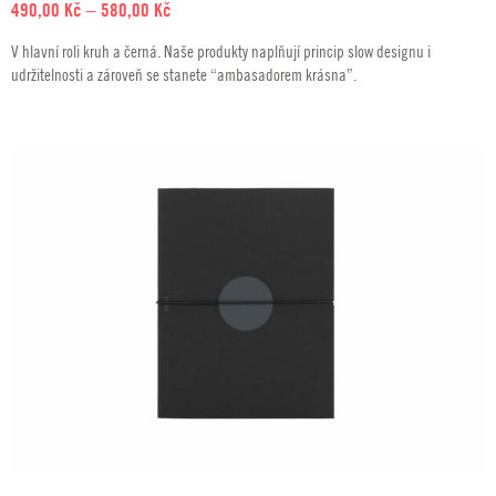
Rozpětí
490,00
Kč
–
580,00
Kč
cen:
V hlavní roli kruh a černá. Naše produkty naplňují princip slow designu i
490,00 Kč
udržitelnosti a zároveň se stanete “ambasadorem krásna”.
až
580,00 Kč