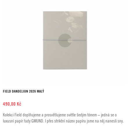
FIELD DANDELION 2026 MALÝ
490,00
Kč
Kolekci Field doplňujeme a prosvětlujeme světle šedým tónem – jedná se o
luxusní papír řady GMUND. I přes striktní název papíru jsme na něj nanesli sny.