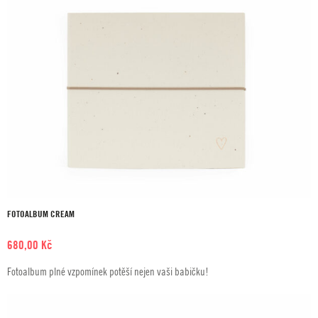
FOTOALBUM CREAM
680,00
Kč
Fotoalbum plné vzpomínek potěší nejen vaši babičku!