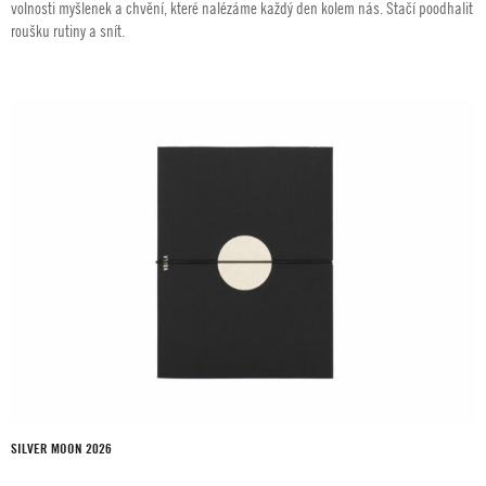
volnosti myšlenek a chvění, které nalézáme každý den kolem nás. Stačí poodhalit
roušku rutiny a snít.
SILVER MOON 2026