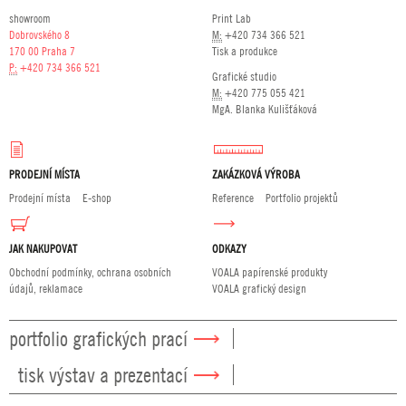
showroom
Print Lab
Dobrovského 8
M:
+420 734 366 521
170 00 Praha 7
Tisk a produkce
P:
+420 734 366 521
Grafické studio
M:
+420 775 055 421
MgA. Blanka Kulišťáková
PRODEJNÍ MÍSTA
ZAKÁZKOVÁ VÝROBA
Prodejní místa
E-shop
Reference
Portfolio projektů
JAK NAKUPOVAT
ODKAZY
Obchodní podmínky, ochrana osobních
VOALA papírenské produkty
údajů, reklamace
VOALA grafický design
portfolio grafických prací
tisk výstav a prezentací