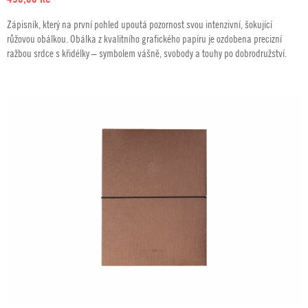
Zápisník, který na první pohled upoutá pozornost svou intenzivní, šokující
růžovou obálkou. Obálka z kvalitního grafického papíru je ozdobena precizní
ražbou srdce s křidélky – symbolem vášně, svobody a touhy po dobrodružství.