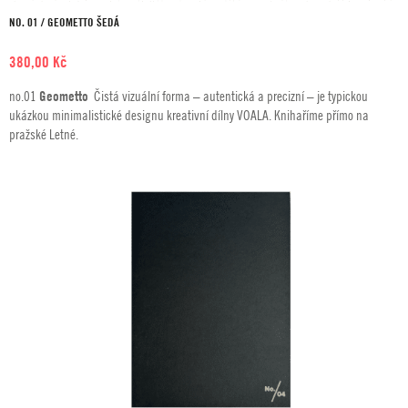
NO. 01 / GEOMETTO ŠEDÁ
380,00
Kč
no.01
Geometto
Čistá vizuální forma – autentická a precizní – je typickou
ukázkou minimalistické designu kreativní dílny VOALA. Knihaříme přímo na
pražské Letné.