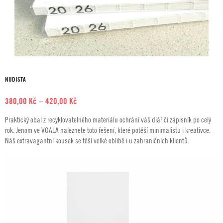
NUDISTA
Rozpětí
380,00
Kč
–
420,00
Kč
cen:
Praktický obal z recyklovatelného materiálu ochrání váš diář či zápisník po celý
380,00 Kč
rok. Jenom ve VOALA naleznete toto řešení, které potěší minimalistu i kreativce.
až
Náš extravagantní kousek se těší velké oblibě i u zahraničních klientů.
420,00 Kč