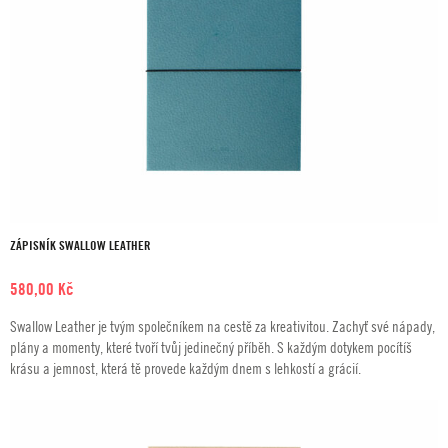
ZÁPISNÍK SWALLOW LEATHER
580,00
Kč
Swallow Leather je tvým společníkem na cestě za kreativitou. Zachyť své nápady,
plány a momenty, které tvoří tvůj jedinečný příběh. S každým dotykem pocítíš
krásu a jemnost, která tě provede každým dnem s lehkostí a grácií.