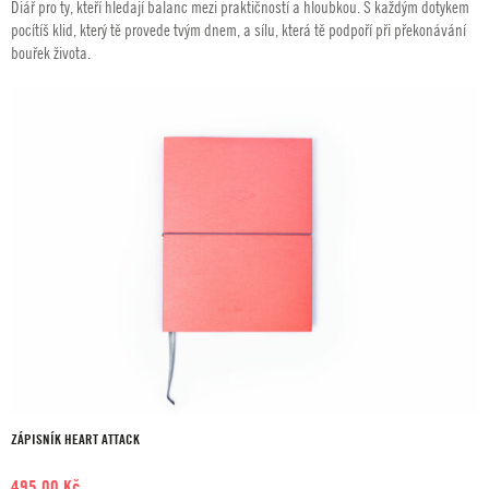
Diář pro ty, kteří hledají balanc mezi praktičností a hloubkou. S každým dotykem
490,00 Kč
pocítíš klid, který tě provede tvým dnem, a sílu, která tě podpoří při překonávání
až
bouřek života.
580,00 Kč
ZÁPISNÍK HEART ATTACK
495,00
Kč