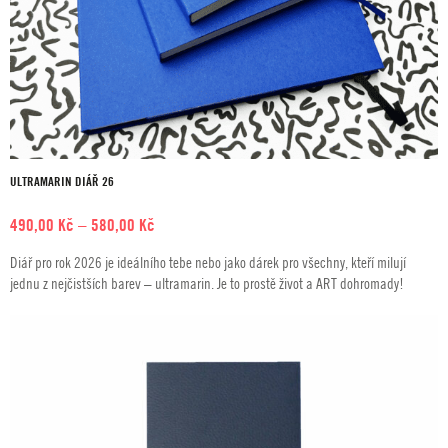
ULTRAMARIN DIÁŘ 26
Rozpětí
490,00
Kč
–
580,00
Kč
cen:
Diář pro rok 2026 je ideálního tebe nebo jako dárek pro všechny, kteří milují
490,00 Kč
jednu z nejčistších barev – ultramarin. Je to prostě život a ART dohromady!
až
580,00 Kč