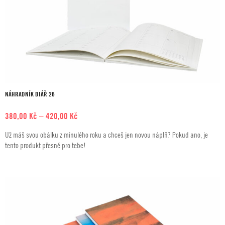
NÁHRADNÍK DIÁŘ 26
Rozpětí
380,00
Kč
–
420,00
Kč
cen:
Už máš svou obálku z minulého roku a chceš jen novou náplň? Pokud ano, je
380,00 Kč
tento produkt přesně pro tebe!
až
420,00 Kč