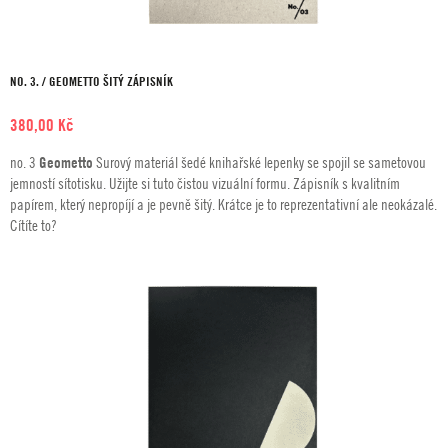
NO. 3. / GEOMETTO ŠITÝ ZÁPISNÍK
380,00
Kč
no. 3
Geometto
Surový materiál šedé knihařské lepenky se spojil se sametovou
jemností sítotisku. Užijte si tuto čistou vizuální formu. Zápisník s kvalitním
papírem, který nepropíjí a je pevně šitý. Krátce je to reprezentativní ale neokázalé.
Cítíte to?