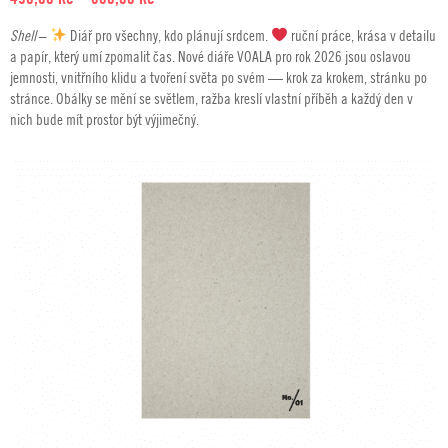
cen:
Shell
–
Diář pro všechny, kdo plánují srdcem.
ruční práce, krása v detailu
490,00 Kč
a papír, který umí zpomalit čas. Nové diáře VOALA pro rok 2026 jsou oslavou
až
jemnosti, vnitřního klidu a tvoření světa po svém — krok za krokem, stránku po
580,00 Kč
stránce. Obálky se mění se světlem, ražba kreslí vlastní příběh a každý den v
nich bude mít prostor být výjimečný.