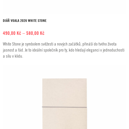
DIÁŘ VOALA 2026 WHITE STONE
Rozpětí
490,00
Kč
–
580,00
Kč
cen:
White Stone je symbolem svěžesti a nových začátků, přináší do tvého života
490,00 Kč
jasnost a řád. Je to ideální společník pro ty, kdo hledají eleganci v jednoduchosti
až
a sílu v klidu.
580,00 Kč