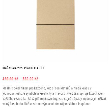
DIÁŘ VOALA 2026 PEANUT LEATHER
Rozpětí
490,00
Kč
–
580,00
Kč
cen:
Ideální společníkem pro každého, kdo si cení detailů a hledá krásu v
490,00 Kč
jednoduchosti. Je symbolem kreativity a hravosti, který tě inspiruje k zachycení
až
každého okamžiku. Ať už plánuješ své dny, zapisuješ nápady, nebo si jen užíváš
580,00 Kč
volný čas, tento diář se stane tvým osobním rájem klidu a inspirace.