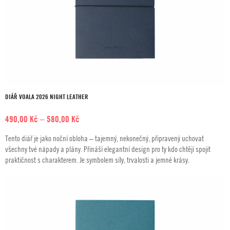
DIÁŘ VOALA 2026 NIGHT LEATHER
Rozpětí
490,00
Kč
–
580,00
Kč
cen:
Tento diář je jako noční obloha – tajemný, nekonečný, připravený uchovat
490,00 Kč
všechny tvé nápady a plány. Přináší elegantní design pro ty kdo chtějí spojit
až
praktičnost s charakterem. Je symbolem síly, trvalosti a jemné krásy.
580,00 Kč