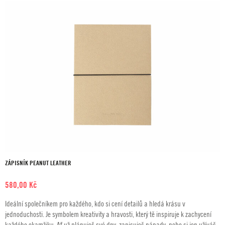
ZÁPISNÍK PEANUT LEATHER
580,00
Kč
Ideální společníkem pro každého, kdo si cení detailů a hledá krásu v
jednoduchosti. Je symbolem kreativity a hravosti, který tě inspiruje k zachycení
každého okamžiku. Ať už plánuješ své dny, zapisuješ nápady, nebo si jen užíváš