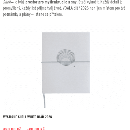
Shell
– je tvůj
prostor pro myšlenky, cíle a sny
. Stačí vykročit. Každý detail je
490,00 Kč
promyšlený, každý list přijme tvůj život. VOALA diář 2026 není jen místem pro tvé
až
poznámky a plány – stane se přítelem.
580,00 Kč
MYSTIQUE SHELL WHITE DIÁŘ 2026
Rozpětí
490,00
Kč
–
580,00
Kč