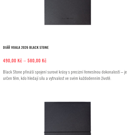
DIÁŘ VOALA 2026 BLACK STONE
Rozpětí
490,00
Kč
–
580,00
Kč
cen:
Black Stone přináší spojení surové krásy s precizní řemeslnou dokonalostí – je
490,00 Kč
určen těm, kdo hledají sílu a vytrvalost ve svém každodenním životě.
až
580,00 Kč