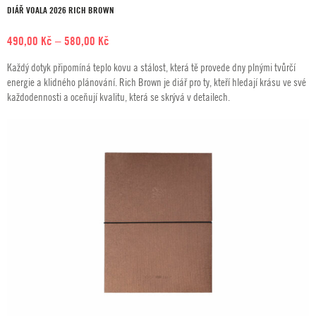
DIÁŘ VOALA 2026 RICH BROWN
Rozpětí
490,00
Kč
–
580,00
Kč
cen:
Každý dotyk připomíná teplo kovu a stálost, která tě provede dny plnými tvůrčí
490,00 Kč
energie a klidného plánování. Rich Brown je diář pro ty, kteří hledají krásu ve své
až
každodennosti a oceňují kvalitu, která se skrývá v detailech.
580,00 Kč