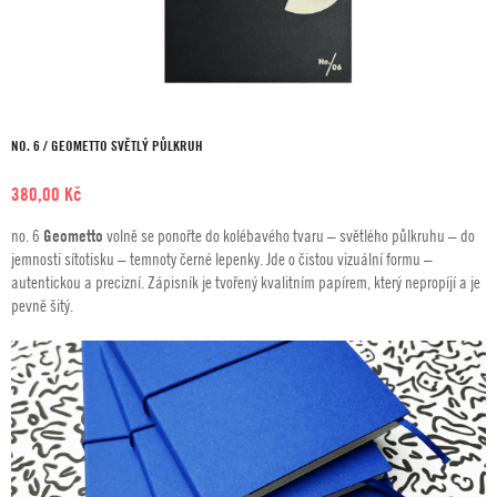
NO. 6 / GEOMETTO SVĚTLÝ PŮLKRUH
380,00
Kč
no. 6
Geometto
volně se ponořte do kolébavého tvaru – světlého půlkruhu – do
jemnosti sítotisku – temnoty černé lepenky. Jde o čistou vizuální formu –
autentickou a precizní. Zápisník je tvořený kvalitním papírem, který nepropíjí a je
pevně šitý.